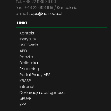
Tel. +48 22 589 36 00
fax . +48 22 658 11 18 / Kancelaria
e-mail :
aps@aps.edu.pl
LINKI
Kontakt
Instytuty
USOSweb
APD
Poczta
Biblioteka
E-learning
Portal Pracy APS
KRASP
Intranet
Deklaracja dostępności
ePUAP
EPP