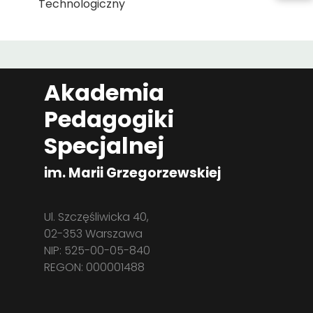
Technologiczny
Akademia
Pedagogiki
Specjalnej
im. Marii Grzegorzewskiej
Ul. Szczęśliwicka 40,
02-353 Warszawa
NIP: 525-00-05-840
REGON: 000001488