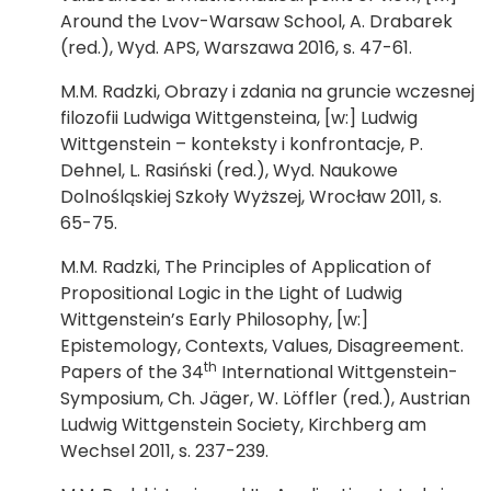
Around the Lvov-Warsaw School, A. Drabarek
(red.), Wyd. APS, Warszawa 2016, s. 47-61.
M.M. Radzki, Obrazy i zdania na gruncie wczesnej
filozofii Ludwiga Wittgensteina, [w:] Ludwig
Wittgenstein – konteksty i konfrontacje, P.
Dehnel, L. Rasiński (red.), Wyd. Naukowe
Dolnośląskiej Szkoły Wyższej, Wrocław 2011, s.
65-75.
M.M. Radzki, The Principles of Application of
Propositional Logic in the Light of Ludwig
Wittgenstein’s Early Philosophy, [w:]
Epistemology, Contexts, Values, Disagreement.
th
Papers of the 34
International Wittgenstein-
Symposium, Ch. Jäger, W. Löffler (red.), Austrian
Ludwig Wittgenstein Society, Kirchberg am
Wechsel 2011, s. 237-239.