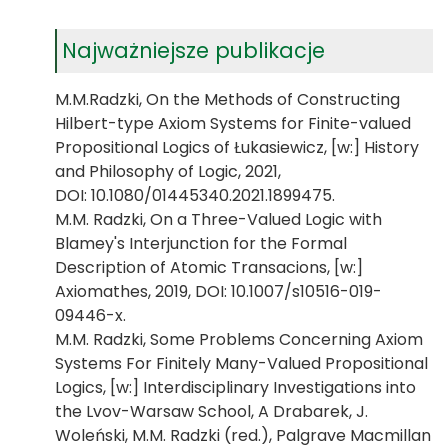
Najważniejsze publikacje
M.M.Radzki, On the Methods of Constructing
Hilbert-type Axiom Systems for Finite-valued
Propositional Logics of Łukasiewicz, [w:] History
and Philosophy of Logic, 2021,
DOI: 10.1080/01445340.2021.1899475.
M.M. Radzki, On a Three-Valued Logic with
Blamey's Interjunction for the Formal
Description of Atomic Transacions, [w:]
Axiomathes, 2019, DOI: 10.1007/s10516-019-
09446-x.
M.M. Radzki, Some Problems Concerning Axiom
Systems For Finitely Many-Valued Propositional
Logics, [w:] Interdisciplinary Investigations into
the Lvov-Warsaw School, A Drabarek, J.
Woleński, M.M. Radzki (red.), Palgrave Macmillan