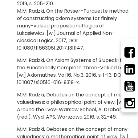
2019, s. 205-210.
M.M. Radzki, On the Rosser–Turquette method
of constructing axiom systems for finitely
many-valued propositional logics of
Łukasiewicz, [w:] Journal of Applied Non-
classical Logics, 2017, DOI:
10.1080/11663081.2017.1311147.
M.M. Radzki, On Axiom Systems of Słupecki for
the Functionally Complete Three-Valued Logic,
[w:] Axiomathes, Vol.16, No.3, 2016, s. 1-13, DOI:
10.1007/s10516-016-9319-x.
M.M. Radzki, Debates on the concept of many-
valuedness: a philosophical point of view, [w:]
Around the Lvov-Warsaw School, A. Drabarek
(red.), Wyd. APS, Warszawa 2016, s. 32-46.
M.M. Radzki, Debates on the concept of many-
valuedness: a mathematical point of view, [w:]