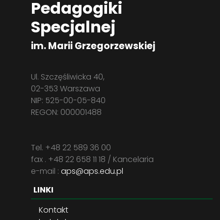
Pedagogiki
Specjalnej
im. Marii Grzegorzewskiej
Ul. Szczęśliwicka 40,
02-353 Warszawa
NIP: 525-00-05-840
REGON: 000001488
Tel. +48 22 589 36 00
fax . +48 22 658 11 18 / Kancelaria
e-mail :
aps@aps.edu.pl
LINKI
Kontakt