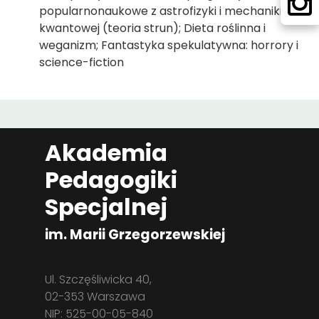
popularnonaukowe z astrofizyki i mechaniki
kwantowej (teoria strun); Dieta roślinna i
weganizm; Fantastyka spekulatywna: horrory i
science-fiction
Akademia
Pedagogiki
Specjalnej
im. Marii Grzegorzewskiej
Ul. Szczęśliwicka 40,
02-353 Warszawa
NIP: 525-00-05-840