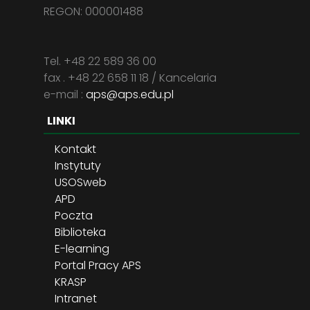
REGON: 000001488
Tel. +48 22 589 36 00
fax . +48 22 658 11 18 / Kancelaria
e-mail :
aps@aps.edu.pl
LINKI
Kontakt
Instytuty
USOSweb
APD
Poczta
Biblioteka
E-learning
Portal Pracy APS
KRASP
Intranet