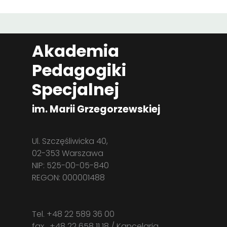
Akademia
Pedagogiki
Specjalnej
im. Marii Grzegorzewskiej
Ul. Szczęśliwicka 40,
02-353 Warszawa
NIP: 525-00-05-840
REGON: 000001488
Tel. +48 22 589 36 00
fax . +48 22 658 11 18 / Kancelaria