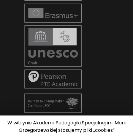
W witrynie Akademii Pedagogiki Specjalnej im. Marii
© Copyright 2026
AKADEMIA
Grzegorzewskiej stosujemy pliki „cookies”