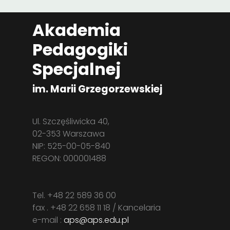
Akademia
Pedagogiki
Specjalnej
im. Marii Grzegorzewskiej
Ul. Szczęśliwicka 40,
02-353 Warszawa
NIP: 525-00-05-840
REGON: 000001488
Tel. +48 22 589 36 00
fax . +48 22 658 11 18 / Kancelaria
e-mail :
aps@aps.edu.pl