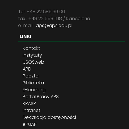
Tel. +48 22 589 36 00
fax . +48 22 658 11 18 / Kancelaria
e-mail :
aps@aps.edu.pl
LINKI
Kontakt
Instytuty
USOSweb
APD
Poczta
Biblioteka
E-learning
Portal Pracy APS
KRASP
Intranet
Deklaracja dostępności
ePUAP