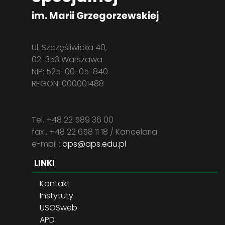
im. Marii Grzegorzewskiej
Ul. Szczęśliwicka 40,
02-353 Warszawa
NIP: 525-00-05-840
REGON: 000001488
Tel. +48 22 589 36 00
fax . +48 22 658 11 18 / Kancelaria
e-mail :
aps@aps.edu.pl
LINKI
Kontakt
Instytuty
USOSweb
APD