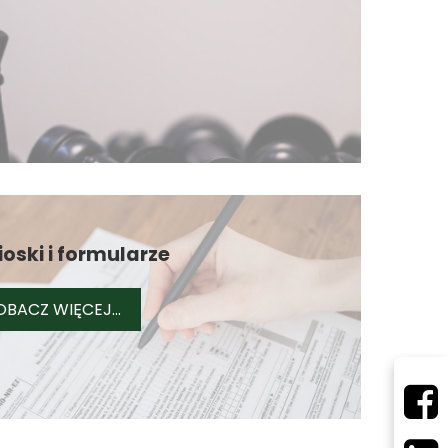
oski i formularze
WNIOSKI I FORMULARZE
OBACZ WIĘCEJ...
UCZELNIANE PROJEKTY BADAWCZE