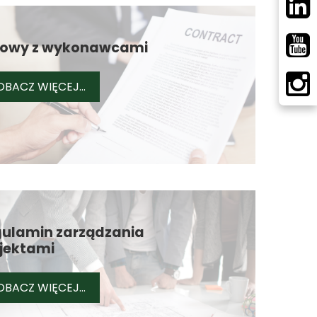
owy z wykonawcami
UMOWY Z WYKONAWCAMI
OBACZ WIĘCEJ...
ulamin zarządzania
jektami
CZNYCH
REGULAMIN ZARZĄDZANIA PROJEKTAMI
OBACZ WIĘCEJ...