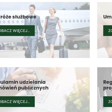
róże służbowe
Um
PODRÓŻE SŁUŻBOWE
BACZ WIĘCEJ...
Z
ulamin udzielania
Reg
ówień publicznych
pro
REGULAMIN UDZIELANIA ZAMÓWIEŃ PUBLI
BACZ WIĘCEJ...
Z