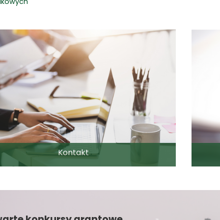
aukowych
Kontakt
arte konkursy grantowe