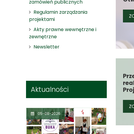
zamówień publicznych
Regulamin zarządzania
ZO
projektami
Akty prawne wewnętrzne i
zewnętrzne
Newsletter
Prz
rea
Aktualności
Pro
ZO
05-08-2026