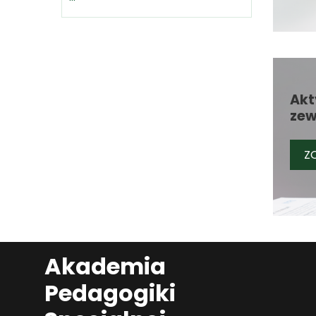
Akt
zew
ZO
Akademia
Pedagogiki