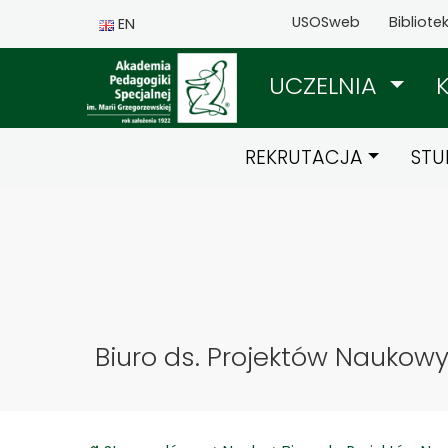
USOSweb
Bibliote
EN
UCZELNIA
REKRUTACJA
STU
Biuro ds. Projektów Naukow