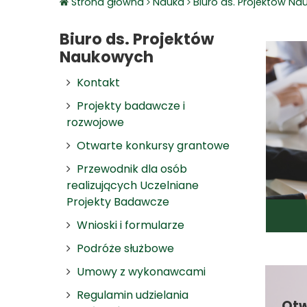
Strona główna
Nauka
Biuro ds. Projektów N
Biuro ds. Projektów
Naukowych
Kontakt
Projekty badawcze i
rozwojowe
Otwarte konkursy grantowe
Przewodnik dla osób
realizujących Uczelniane
Projekty Badawcze
Wnioski i formularze
Podróże służbowe
Umowy z wykonawcami
Regulamin udzielania
Otw