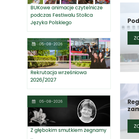
BUKowe animacje czytelnicze
podczas Festiwalu Stolica
Pod
Języka Polskiego
ZO
05-08-2026
Rekrutacja wrześniowa
2026/2027
Reg
05-08-2026
zam
ZO
Z głębokim smutkiem żegnamy
...