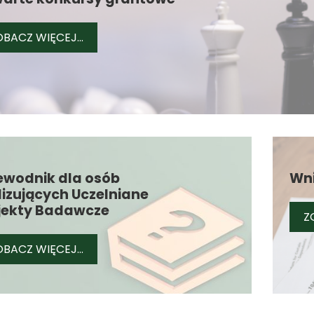
OTWARTE KONKURSY GRANTOWE
BACZ WIĘCEJ...
ewodnik dla osób
Wni
lizujących Uczelniane
jekty Badawcze
Z
PRZEWODNIK DLA OSÓB REALIZUJĄCYCH 
BACZ WIĘCEJ...