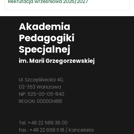
Rekrutacja wrześniowa 2026/2027
Akademia
Pedagogiki
Specjalnej
im. Marii Grzegorzewskiej
Ul. Szczęśliwicka 40,
02-353 Warszawa
NIP: 525-00-05-840
REGON: 000001488
Tel. +48 22 589 36 00
fax . +48 22 658 11 18 / Kancelaria