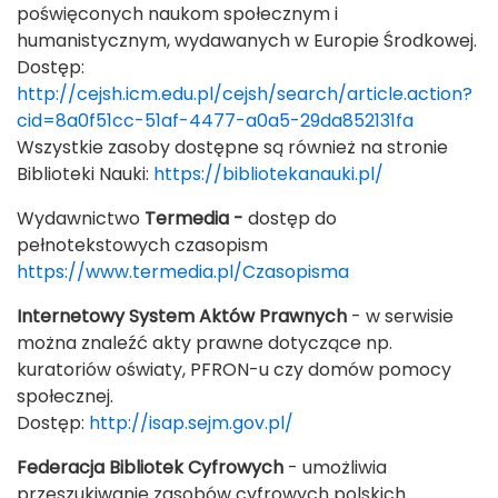
poświęconych naukom społecznym i
humanistycznym, wydawanych w Europie Środkowej.
Dostęp:
http://cejsh.icm.edu.pl/cejsh/search/article.action?
cid=8a0f51cc-51af-4477-a0a5-29da852131fa
Wszystkie zasoby dostępne są również na stronie
Biblioteki Nauki:
https://bibliotekanauki.pl/
Wydawnictwo
Termedia -
dostęp
do
pełnotekstowych
czasopism
https://www.termedia.pl/Czasopisma
Internetowy
System
Aktów
Prawnych
- w serwisie
mo
ż
na
znale
źć
akty
prawn
e
dotycz
ą
ce
np.
kuratoriów
o
ś
w
iaty
, PF
RON
-
u
czy
domów
pomocy
społecznej
.
Dostęp:
http://isap.sejm.gov.pl/
Federacja
Bibliotek
Cyfrowych
- umożliwia
przeszukiwanie zasobów cyfrowych polskich