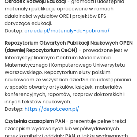
Ośrodek Rozwoju Edukacji
- gromadzi i udostępnia
materiały i publikacje opracowane w ramach
działalności wydziałów ORE i projektów EFS
dotyczące edukacji.
Dostęp:
ore.edu.pl/materialy-do-pobrania/
Repozytorium Otwartych Publikacji Naukowych OPEN
(dawniej Repozytorium CeON)
- prowadzone jest w
Interdyscyplinarnym Centrum Modelowania
Matematycznego i Komputerowego Uniwersytetu
Warszawskiego. Repozytorium służy polskim
naukowcom ze wszystkich dziedzin do udostępniania
w sposób otwarty artykułów, książek, materiałów
konferencyjnych, raportów, rozpraw doktorskich i
innych tekstów naukowych.
Dostęp:
https://depot.ceon.pl/
Czytelnia
czasopism
PAN
- prezentuje pełne treści
czasopism wydawanych lub współwydawanych
przez komitety i oddziały PAN, a także wydawanych