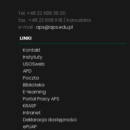
Tel. +48 22 589 36 00
fax . +48 22 658 11 18 / Kancelaria
e-mail :
aps@aps.edu.pl
LINKI
Kontakt
Instytuty
USOSweb
APD
Poczta
Biblioteka
E-learning
Portal Pracy APS
KRASP
Intranet
Deklaracja dostępności
ePUAP