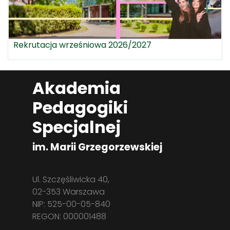
Rekrutacja wrześniowa 2026/2027
Akademia
Pedagogiki
Specjalnej
im. Marii Grzegorzewskiej
Ul. Szczęśliwicka 40,
02-353 Warszawa
NIP: 525-00-05-840
REGON: 000001488