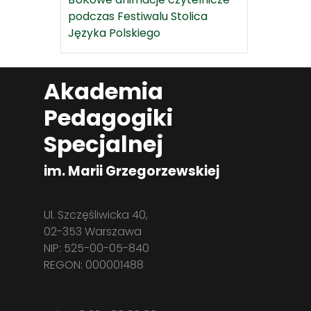
podczas Festiwalu Stolica
Języka Polskiego
Akademia
Pedagogiki
Specjalnej
im. Marii Grzegorzewskiej
Ul. Szczęśliwicka 40,
02-353 Warszawa
NIP: 525-00-05-840
REGON: 000001488