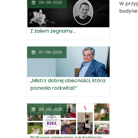
08-08-2026
W przy
budynek 
Z żalem żegnamy...
07-08-2026
„Mistrz dobrej obecności, która
pozwala rozkwitać”
05-08-2026
BUKowe animacje czytelnicze