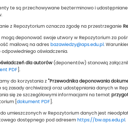
ty te są przechowywane bezterminowo i udostępniane zg
.
anie z Repozytorium oznacza zgodę na przestrzeganie
Re
 mogą deponować swoje utwory w Repozytorium za pośre
ość mailową na adres
bazawiedzy@aps.edu.pl
. Warunkie
e odpowiedniego oświadczenia.
świadczeń dla autorów
(deponentów) stanowią załącznik
ent PDF
].
amy do korzystania z
"Przewodnika deponowania dokume
 są zasady archiwizacji oraz udostępniania danych w Rep
nia się ze szczegółowymi informacjami na temat
przygot
orium [
dokument PDF
].
do umieszczonych w Repozytorium danych jest nieodpłat
etowego dostępnego pod adresem
https://bw.aps.edu.pl
.