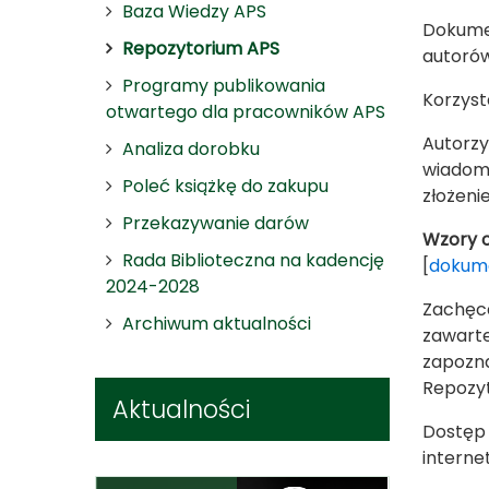
Baza Wiedzy APS
Dokumen
Repozytorium APS
autorów
Programy publikowania
Korzyst
otwartego dla pracowników APS
Autorzy
Analiza dorobku
wiadom
Poleć książkę do zakupu
złożeni
Przekazywanie darów
Wzory o
Rada Biblioteczna na kadencję
[
dokum
2024-2028
Zachęc
Archiwum aktualności
zawarte
zapozna
Repozyt
Aktualności
Dostęp 
intern