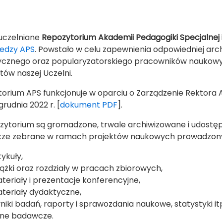
uczelniane
Repozytorium Akademii Pedagogiki Specjalnej 
iedzy APS
. Powstało w celu zapewnienia odpowiedniej arc
cznego oraz popularyzatorskiego pracowników naukowy
ntów naszej Uczelni.
orium APS funkcjonuje w oparciu o Zarządzenie Rektora A
 grudnia 2022 r. [
dokument PDF
].
ytorium są gromadzone, trwale archiwizowane i udostę
ze zebrane w ramach projektów naukowych prowadzonyc
tykuły,
iążki oraz rozdziały w pracach zbiorowych,
teriały i prezentacje konferencyjne,
teriały dydaktyczne,
niki badań, raporty i sprawozdania naukowe, statystyki itp
ne badawcze.