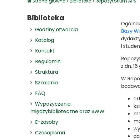
Strona główna
Biblioteka
Repozytorium APS
Biblioteka
Ogólno
Godziny otwarcia
Bazy W
dydakty
Katalog
i stude
Kontakt
Repozyt
Regulamin
z dn. 16
Struktura
W Repoz
Szkolenia
badawc
FAQ
ar
Wypożyczenia
ks
międzybiblioteczne oraz SWW
ma
ma
E-zasoby
wy
Czasopisma
da