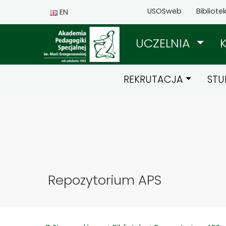
USOSweb
Bibliote
EN
UCZELNIA
REKRUTACJA
STU
Repozytorium APS