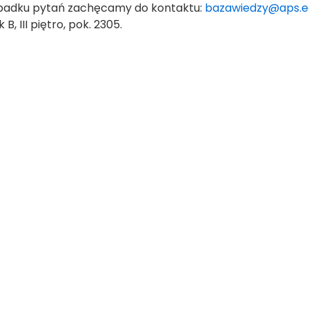
padku pytań zachęcamy do kontaktu:
bazawiedzy@aps.e
B, III piętro, pok. 2305.