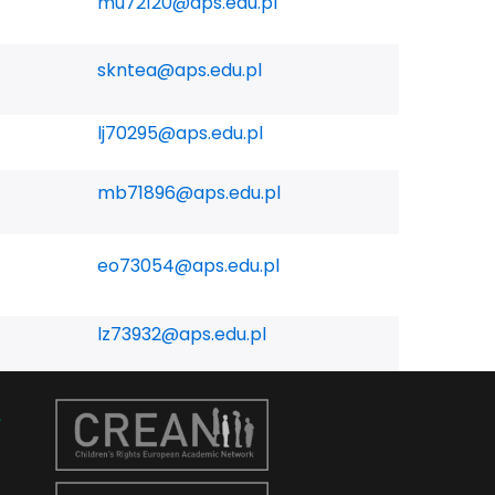
mu72120@aps.edu.pl
skntea@aps.edu.pl
lj70295@aps.edu.pl
mb71896@aps.edu.pl
eo73054@aps.edu.pl
lz73932@aps.edu.pl