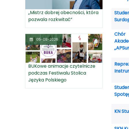
„Mistrz dobrej obecności, która
Stude
pozwala rozkwitać”
Surdo
Chór
05-08-2026
Akadem
„APSur
Repre
BUKowe animacje czytelnicze
Instru
podczas Festiwalu Stolica
Języka Polskiego
Stude
Spotę
KN Stu
SKN Ku