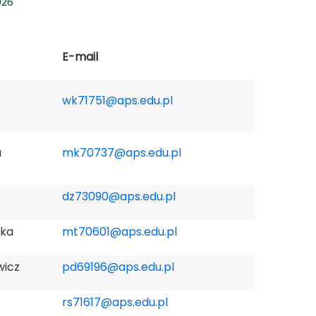
026
E-mail
wk71751@aps.edu.pl
a
mk70737@aps.edu.pl
dz73090@aps.edu.pl
ska
mt70601@aps.edu.pl
wicz
pd69196@aps.edu.pl
rs71617@aps.edu.pl