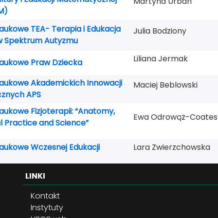
Martyna Urban
M)
aukowe TEA- Terapia i Edukacja
Julia Bodziony
w Spektrum Autyzmu
Liliana Jermak
Naukowe Praw Dziecka
Naukowe Akademickich Innowacji
Maciej Beblowski
cznych APS
aukowe Fizjoterapii: “Anatomy,
Ewa Odrowąż-Coates
al Practice and Science”
Naukowe Wczesnej Edukacji
Lara Zwierzchowska
LINKI
Kontakt
Instytuty