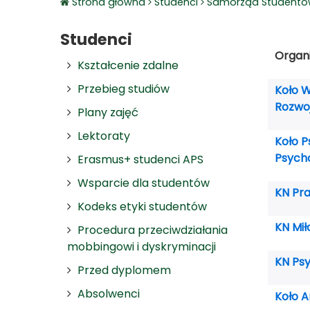
Strona główna
Studenci
Samorząd Student
Studenci
Organ
Kształcenie zdalne
Przebieg studiów
Koło 
Rozwo
Plany zajęć
Lektoraty
Koło Ps
Psycho
Erasmus+ studenci APS
Wsparcie dla studentów
KN Pra
Kodeks etyki studentów
KN Mił
Procedura przeciwdziałania
mobbingowi i dyskryminacji
KN Psy
Przed dyplomem
Absolwenci
Koło A