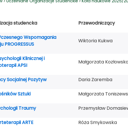
ów
Uczelniane Organizacje Studenckie
Koła naukowe 2025/2
izacja studencka
Przewodniczący
Wczesnego Wspomagania
Wiktoria Kukwa
ju PROGRESSUS
ychologii Klinicznej i
Małgorzata Kozłowsk
terapii APSI
cy Socjalnej Pozytyw
Daria Zaremba
ośników Sztuki
Małgorzata Toniszew
chologii Traumy
Przemysław Domasie
rteterapii ARTE
Róża Smykowska