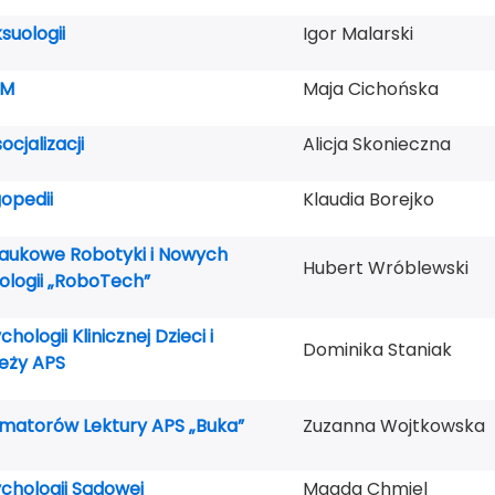
suologii
Igor Malarski
EM
Maja Cichońska
ocjalizacji
Alicja Skonieczna
opedii
Klaudia Borejko
Naukowe Robotyki i Nowych
Hubert Wróblewski
logii „RoboTech”
hologii Klinicznej Dzieci i
Dominika Staniak
eży APS
matorów Lektury APS „Buka”
Zuzanna Wojtkowska
chologii Sądowej
Magda Chmiel