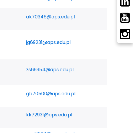
ak70346@aps.edu.pl
jg69231@aps.edu.pl
zs69354@aps.edu.pl
gb70500@aps.edu.pl
kk72931@aps.edu.pl