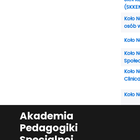
(SKKE
Koło N
osób 
Koło 
Koło 
Społe
Koło N
Clinic
Koło 
Akademia
Pedagogiki
Specjalnej