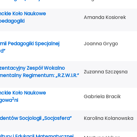
nckie Koło Naukowe
Amanda Kosiorek
pedagogiki
ii Pedagogiki Specjalnej
Joanna Grygo
d”
zentacyjny Zespół Wokalno
Zuzanna Szczęsna
mentalny Regimentum: „R.Z.W.I.R.”
nckie Koło Naukowe
Gabriela Bracik
2
gowa
ni
dentów Socjologii „Socjosfera”
Karolina Kolanowska
ltury i Edukacji Matematycznej