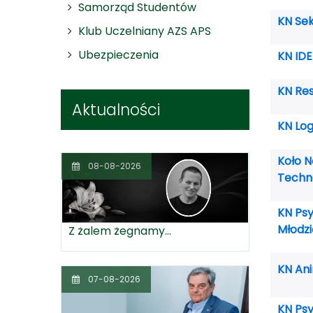
Samorząd Studentów
KN Sek
Klub Uczelniany AZS APS
Ubezpieczenia
KN ID
KN Res
Aktualności
KN Log
Koło 
08-08-2026
Techno
KN Psyc
Młodzi
Z żalem żegnamy...
KN Ani
07-08-2026
KN Psy