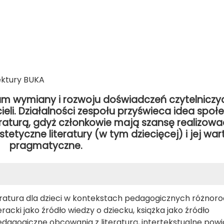
ektury BUKA
rum wymiany i rozwoju doświadczeń czytelniczy
eli. Działalności zespołu przyświeca idea społ
aturą, gdyż członkowie mają szansę realizowa
etyczne literatury (w tym dziecięcej) i jej war
pragmatyczne.
teratura dla dzieci w kontekstach pedagogicznych różnor
teracki jako źródło wiedzy o dziecku, książka jako źródło
agogiczne obcowania z literaturą, intertekstualne powi