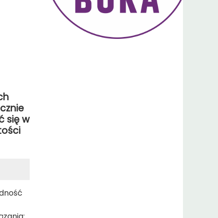
ch
ecznie
ć się w
tości
odność
ązania: