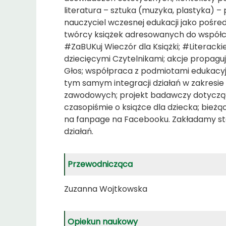
literatura – sztuka (muzyka, plastyka) –
nauczyciel wczesnej edukacji jako pośre
twórcy książek adresowanych do współcz
#ZaBUKuj Wieczór dla Książki; #Literackie
dziecięcymi Czytelnikami; akcje propagu
Głos; współpraca z podmiotami edukacyjn
tym samym integracji działań w zakresi
zawodowych; projekt badawczy dotyczący r
czasopiśmie o książce dla dziecka; bieżą
na fanpage na Facebooku. Zakładamy sta
działań.
Przewodnicząca
Zuzanna Wojtkowska
Opiekun naukowy