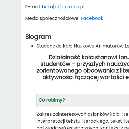
E-mail:
buka[at]aps.edu.pl
Media społecznościowe:
Facebook
Biogram
Studenckie Koło Naukowe Animatorów L
Działalność koła stanowi fo
studentów – przyszłych nauczyci
zorientowanego obcowania z liter
aktywności łączącej wartości est
Co robimy?
Zakres zainteresowań członków koła: li
interpretacji tekstu literackiego, tekst li
doświadczeń estetycznych, konteksty ped