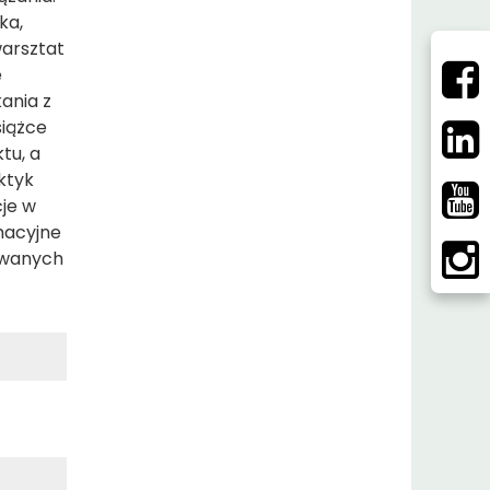
ka,
warsztat
e
kania z
siążce
tu, a
ktyk
cje w
rmacyjne
owanych