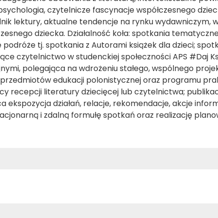
 psychologia, czytelnicze fascynacje współczesnego dziec
dnik lektury, aktualne tendencje na rynku wydawniczym, 
esnego dziecka. Działalność koła: spotkania tematyczn
 podróże tj. spotkania z Autorami książek dla dzieci; spot
jące czytelnictwo w studenckiej społeczności APS #Daj K
ymi, polegająca na wdrożeniu stałego, wspólnego projek
e przedmiotów edukacji polonistycznej oraz programu pra
ecepcji literatury dziecięcej lub czytelnictwa; publika
ca ekspozycja działań, relacje, rekomendacje, akcje info
cjonarną i zdalną formułę spotkań oraz realizację plan