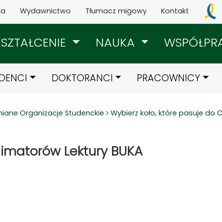
ka
Wydawnictwo
Tłumacz migowy
Kontakt
KSZTAŁCENIE
NAUKA
WSPÓŁPR
DENCI
DOKTORANCI
PRACOWNICY
niane Organizacje Studenckie
Wybierz koło, które pasuje do C
imatorów Lektury BUKA