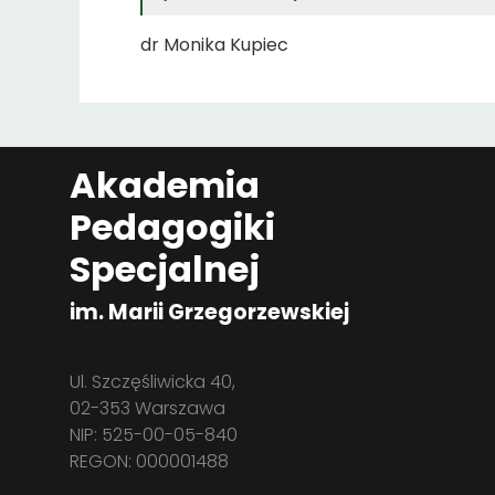
dr Monika Kupiec
Akademia
Pedagogiki
Specjalnej
im. Marii Grzegorzewskiej
Ul. Szczęśliwicka 40,
02-353 Warszawa
NIP: 525-00-05-840
REGON: 000001488