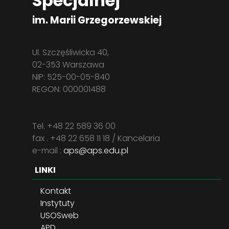
Specjalnej
im. Marii Grzegorzewskiej
Ul. Szczęśliwicka 40,
02-353 Warszawa
NIP: 525-00-05-840
REGON: 000001488
Tel. +48 22 589 36 00
fax . +48 22 658 11 18 / Kancelaria
e-mail :
aps@aps.edu.pl
LINKI
Kontakt
Instytuty
USOSweb
APD