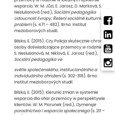
wsparcia. W: M. Jůzl, E. Jarosz, D. Marková, S.
Neslušanová (red.),
Sociální pedagogika
Udoucnost Evropy; Řešení sociálně kulturních
problem
(s. 471 – 482). Brno: Institut
mezioborových studií.
Bilska, E. (2015). Czy Policja skutecznie chroni
osoby doświadczające przemocy w rodzinie? W:
S. Neslušanová, M. Niklová, E. Jarosz (red.),
Sociální pedagogika ve
světle společenského, institucionálního a
individuálního ohrožení
(s. 302-318). Brno:
Institut mezioborových studií.
Bilska, E. (2015). Kierunki zmian w systemie
wsparcia dla ofiar przemocy w perspektywie
klientów. W: M. Piorunek (red.),
Dymensje
poradnictwa i wsparcia społecznego
(s. 211 –