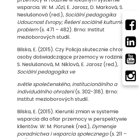
wsparcia. W: M. Jůzl, E. Jarosz, D. Marková, S.
Neslušanová (red.),
Sociální pedagogika
Udoucnost Evropy; Řešení sociálně kulturních
problem
(s. 471 – 482). Brno: Institut
mezioborových studií.
Bilska, E. (2015). Czy Policja skutecznie chroni
osoby doświadczające przemocy w rodzinie? W:
S. Neslušanová, M. Niklová, E. Jarosz (red.),
Sociální pedagogika ve
světle společenského, institucionálního a
individuálního ohrožení
(s. 302-318). Brno:
Institut mezioborových studií.
Bilska, E. (2015). Kierunki zmian w systemie
wsparcia dla ofiar przemocy w perspektywie
klientów. W: M. Piorunek (red.),
Dymensje
poradnictwa i wsparcia społecznego
(s. 211 –