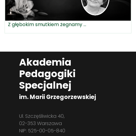
Z głębokim smutkiem żegnamy ...
Akademia
Pedagogiki
Specjalnej
im. Marii Grzegorzewskiej
Ul. Szczęśliwicka 40,
02-353 Warszawa
NIP: 525-00-05-840