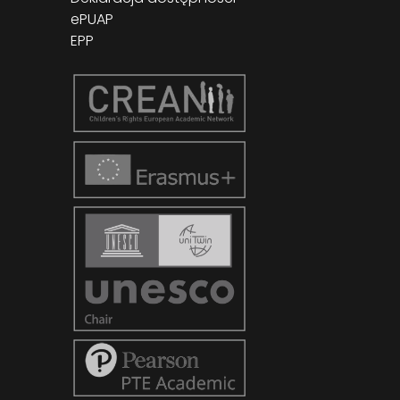
ePUAP
EPP