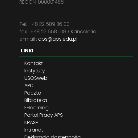
REGON: 000001488
Tel. +48 22 589 36 00
fax . +48 22 658 11 18 / Kancelaria
e-mail :
aps@aps.edu.pl
LINKI
Kontakt
Instytuty
USOSweb
APD
Poczta
Biblioteka
E-learning
Portal Pracy APS
KRASP
Intranet
Deklaracja dostępności