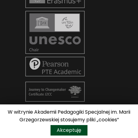
W witrynie Akademii Pedagogiki Specjalnej im. Marii
© Copyright 2026
AKADEMIA
Grzegorzewskiej stosujemy pliki „cookies”
PEDAGOGIKI SPECJALNEJ im. Marii
Do góry
Akceptuję
Grzegorzewskiej