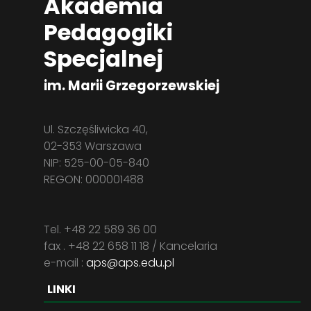
Akademia
Pedagogiki
Specjalnej
im. Marii Grzegorzewskiej
Ul. Szczęśliwicka 40,
02-353 Warszawa
NIP: 525-00-05-840
REGON: 000001488
Tel. +48 22 589 36 00
fax . +48 22 658 11 18 / Kancelaria
e-mail :
aps@aps.edu.pl
LINKI