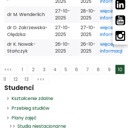
2025
2025
informacji
27-10-
28-10-
więcej
dr M. Wenderlich
2025
2025
informacji
dr D. Zakrzewska-
27-10-
27-10-
więcej
Olędzka
2025
2025
informacji
dr K. Nowak-
26-10-
26-10-
więcej
Stańczyk
2025
2025
informacji
<<<
1
2
3
4
5
6
7
8
9
10
11
12
13
>>>
Studenci
Kształcenie zdalne
Przebieg studiów
Plany zajęć
Studia niestacjonarne