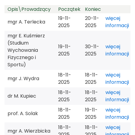
Opis\Prowadzący
Początek
Koniec
31
1
2
3
4
5
6
19-11-
20-11-
więcej
mgr A. Terlecka
2025
2025
informacji
mgr E. Kuśmierz
(Studium
19-11-
30-11-
więcej
Wychowania
2025
2025
informacji
Fizycznego i
Sportu)
18-11-
18-11-
więcej
mgr J. Wydra
2025
2025
informacji
18-11-
18-11-
więcej
dr M. Kupiec
2025
2025
informacji
18-11-
19-11-
więcej
prof. A. Solak
2025
2025
informacji
18-11-
18-11-
więcej
mgr A. Wierzbicka
2025
2025
informacji