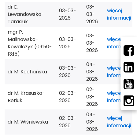
dr E.
03-
03-03-
więcej
Lewandowska-
03-
2026
informacji
Tarasiuk
2026
mgr P.
03-
Malinowska-
03-03-
więcej
03-
Kowalczyk (09:50-
2026
informacji
2026
13:15)
04-
03-03-
więcej
dr M. Kochańska
03-
2026
informacji
2026
02-
dr M. Krasuska-
02-03-
więcej
03-
Betiuk
2026
informacji
2026
04-
02-03-
więcej
dr M. Wiśniewska
03-
2026
informacji
2026