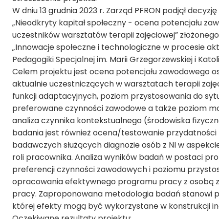
W dniu 13 grudnia 2023 r. Zarząd PFRON podjął decyzj
„Nieodkryty kapitał społeczny - ocena potencjału za
uczestników warsztatów terapii zajęciowej” złożoneg
„Innowacje społeczne i technologiczne w procesie a
Pedagogiki Specjalnej im. Marii Grzegorzewskiej i Kat
Celem projektu jest ocena potencjału zawodowego osó
aktualnie uczestniczących w warsztatach terapii zaj
funkcji adaptacyjnych, poziom przystosowania do syt
preferowane czynności zawodowe a także poziom mot
analiza czynnika kontekstualnego (środowiska fizycz
badania jest również ocena/testowanie przydatnośc
badawczych służących diagnozie osób z NI w aspekci
roli pracownika. Analiza wyników badań w postaci pro
preferencji czynności zawodowych i poziomu przysto
opracowania efektywnego programu pracy z osobą z NI 
pracy. Zaproponowana metodologia badań stanowi pro
której efekty mogą być wykorzystane w konstrukcji i
Oczekiwane rezultaty projektu: