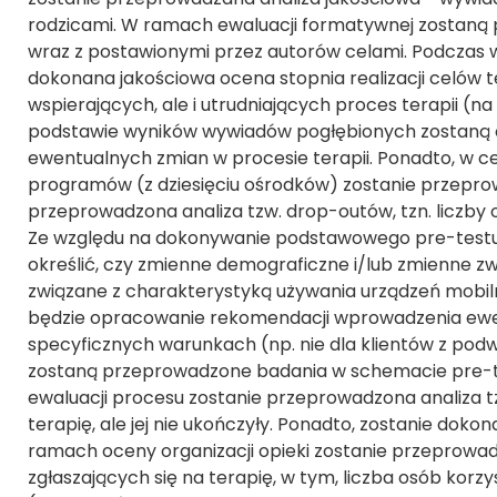
rodzicami. W ramach ewaluacji formatywnej zostaną
wraz z postawionymi przez autorów celami. Podczas 
dokonana jakościowa ocena stopnia realizacji celów
wspierających, ale i utrudniających proces terapii (n
podstawie wyników wywiadów pogłębionych zostaną
ewentualnych zmian w procesie terapii. Ponadto, w ce
programów (z dziesięciu ośrodków) zostanie przepro
przeprowadzona analiza tzw. drop-outów, tzn. liczby os
Ze względu na dokonywanie podstawowego pre-testu 
określić, czy zmienne demograficzne i/lub zmienne 
związane z charakterystyką używania urządzeń mobiln
będzie opracowanie rekomendacji wprowadzenia ewen
specyficznych warunkach (np. nie dla klientów z pod
zostaną przeprowadzone badania w schemacie pre-t
ewaluacji procesu zostanie przeprowadzona analiza tz
terapię, ale jej nie ukończyły. Ponadto, zostanie dok
ramach oceny organizacji opieki zostanie przeprowad
zgłaszających się na terapię, w tym, liczba osób kor