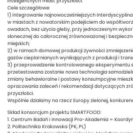
inteligentnych miast przyszłości.
Cele szczegółowe:
1) integrowanie najnowocześniejszych interdyscypli
w miastach z nowatorskim podejściem do współtworzen
owadach, bez użycia gleby, przy jednoczesnym wykorzy
słonecznej do całorocznej zrównoważonej i bezpieczn
miejskich;
2) w ramach domowej produkcji żywności zmniejszeni
gazów cieplarnianych wynikających z produkcji i tran
3) przeprowadzenie kontrolowanego eksperymentu s
przetestowana zostanie nowa technologia samodzielnej
zmiany behawioralne i postawy konsumpcyjne mieszka
opracowania zaleceń i rekomendacji dotyczących zrów
przyszłości.
Wspólnie działamy na rzecz Europy zielonej, konkurency
Skład konsorcjum projektu SMARTFOOD:
1. Centrum Badań i Innowacji Pro-Akademia = Koordy
2. Politechnika Krakowska (PK, PL)