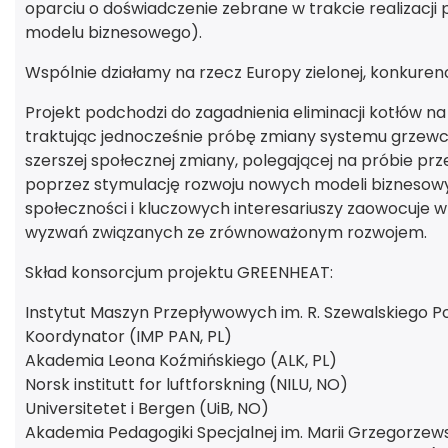
oparciu o doświadczenie zebrane w trakcie realizacji 
modelu biznesowego).
Wspólnie działamy na rzecz Europy zielonej, konkurency
Projekt podchodzi do zagadnienia eliminacji kotłów n
traktując jednocześnie próbę zmiany systemu grzew
szerszej społecznej zmiany, polegającej na próbie pr
poprzez stymulację rozwoju nowych modeli biznesowy
społeczności i kluczowych interesariuszy zaowocuje 
wyzwań związanych ze zrównoważonym rozwojem.
Skład konsorcjum projektu GREENHEAT:
Instytut Maszyn Przepływowych im. R. Szewalskiego Po
Koordynator (IMP PAN, PL)
Akademia Leona Koźmińskiego (ALK, PL)
Norsk institutt for luftforskning (NILU, NO)
Universitetet i Bergen (UiB, NO)
Akademia Pedagogiki Specjalnej im. Marii Grzegorzewsk