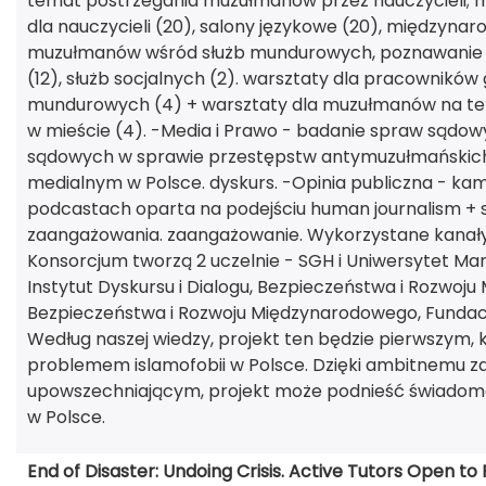
temat postrzegania muzułmanów przez nauczycieli; ma
dla nauczycieli (20), salony językowe (20), międzynaro
muzułmanów wśród służb mundurowych, poznawanie Po
(12), służb socjalnych (2). warsztaty dla pracowników 
mundurowych (4) + warsztaty dla muzułmanów na te
w mieście (4). -Media i Prawo - badanie spraw sądo
sądowych w sprawie przestępstw antymuzułmańskich;
medialnym w Polsce. dyskurs. -Opinia publiczna - ka
podcastach oparta na podejściu human journalism + s
zaangażowania. zaangażowanie. Wykorzystane kanały 
Konsorcjum tworzą 2 uczelnie - SGH i Uniwersytet Mar
Instytut Dyskursu i Dialogu, Bezpieczeństwa i Rozwoju 
Bezpieczeństwa i Rozwoju Międzynarodowego, Fundacja
Według naszej wiedzy, projekt ten będzie pierwszym,
problemem islamofobii w Polsce. Dzięki ambitnemu
upowszechniającym, projekt może podnieść świadomoś
w Polsce.
End of Disaster: Undoing Crisis. Active Tutors Open to