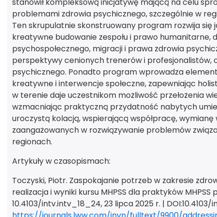
stanowił kompleksową inicjatywę mającą na celu sp
problemami zdrowia psychicznego, szczególnie w reg
Ten skrupulatnie skonstruowany program rozwija się
kreatywne budowanie zespołu i prawo humanitarne, 
psychospołecznego, migracji i prawa zdrowia psychi
perspektywy cenionych trenerów i profesjonalistów,
psychicznego. Ponadto program wprowadza elementy
kreatywne i interwencje społeczne, zapewniając holi
w terenie daje uczestnikom możliwość przełożenia wie
wzmacniając praktyczną przydatność nabytych umieję
uroczystą kolacją, wspierającą współpracę, wymianę w
zaangażowanych w rozwiązywanie problemów związan
regionach.
Artykuły w czasopismach:
Toczyski, Piotr. Zaspokajanie potrzeb w zakresie zdr
realizacja i wyniki kursu MHPSS dla praktyków MHPSS 
10.4103/intv.intv_18_24, 23 lipca 2025 r. | DOI:10.4103/
https://journals.lww.com/invn/fulltext/9900/addre