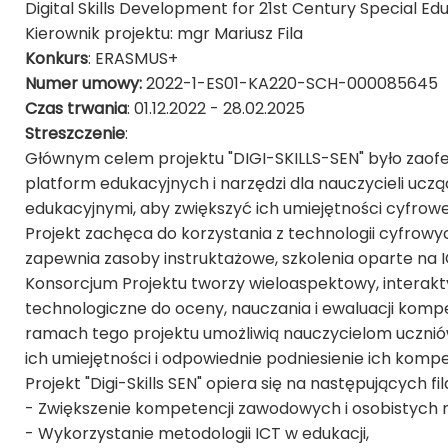
Digital Skills Development for 21st Century Special E
Kierownik projektu: mgr Mariusz Fila
Konkurs
: ERASMUS+
Numer umowy:
2022-1-ES01-KA220-SCH-000085645
Czas trwania
: 01.12.2022 - 28.02.2025
Streszczenie
:
Głównym celem projektu "DIGI-SKILLS-SEN" było zaof
platform edukacyjnych i narzędzi dla nauczycieli ucz
edukacyjnymi, aby zwiększyć ich umiejętności cyfro
Projekt zachęca do korzystania z technologii cyfrowyc
zapewnia zasoby instruktażowe, szkolenia oparte na I
Konsorcjum Projektu tworzy wieloaspektowy, interak
technologiczne do oceny, nauczania i ewaluacji kompe
ramach tego projektu umożliwią nauczycielom uczni
ich umiejętności i odpowiednie podniesienie ich kompe
Projekt "Digi-Skills SEN" opiera się na następujących fi
- Zwiększenie kompetencji zawodowych i osobistych na
- Wykorzystanie metodologii ICT w edukacji,