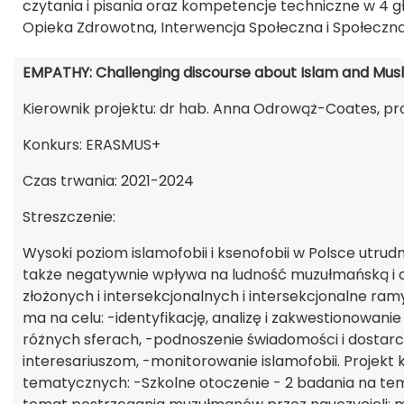
czytania i pisania oraz kompetencje techniczne w 4 
Opieka Zdrowotna, Interwencja Społeczna i Społeczna
EMPATHY: Challenging discourse about Islam and Musl
Kierownik projektu: dr hab. Anna Odrowąż-Coates, pro
Konkurs: ERASMUS+
Czas trwania: 2021-2024
Streszczenie:
Wysoki poziom islamofobii i ksenofobii w Polsce utrud
także negatywnie wpływa na ludność muzułmańską i c
złożonych i intersekcjonalnych i intersekcjonalne ramy
ma na celu: -identyfikację, analizę i zakwestiono
różnych sferach, -podnoszenie świadomości i dosta
interesariuszom, -monitorowanie islamofobii. Projekt
tematycznych: -Szkolne otoczenie - 2 badania na te