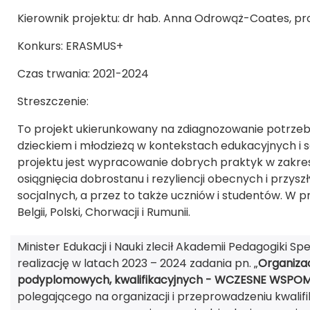
Kierownik projektu: dr hab. Anna Odrowąż-Coates, pro
Konkurs: ERASMUS+
Czas trwania: 2021-2024
Streszczenie:
To projekt ukierunkowany na zdiagnozowanie potrzeb
dzieckiem i młodzieżą w kontekstach edukacyjnych i
projektu jest wypracowanie dobrych praktyk w zakresi
osiągnięcia dobrostanu i rezyliencji obecnych i przys
socjalnych, a przez to także uczniów i studentów. W pr
Belgii, Polski, Chorwacji i Rumunii.
Minister Edukacji i Nauki zlecił Akademii Pedagogiki S
realizację w latach 2023 – 2024 zadania pn. „
Organizac
podyplomowych, kwalifikacyjnych - WCZESNE WSPO
polegającego na organizacji i przeprowadzeniu kwali