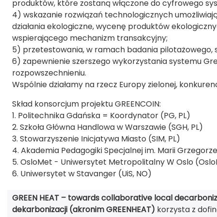
produktów, które zostaną włączone do cyfrowego sy
4) wskazanie rozwiązań technologicznych umożliwia
działania ekologiczne, wycenę produktów ekologicz
wspierającego mechanizm transakcyjny;
5) przetestowania, w ramach badania pilotażowego,
6) zapewnienie szerszego wykorzystania systemu Green
rozpowszechnieniu.
Wspólnie działamy na rzecz Europy zielonej, konkurency
Skład konsorcjum projektu GREENCOIN:
1. Politechnika Gdańska = Koordynator (PG, PL)
2. Szkoła Główna Handlowa w Warszawie (SGH, PL)
3. Stowarzyszenie Inicjatywa Miasto (SIM, PL)
4. Akademia Pedagogiki Specjalnej im. Marii Grzegorze
5. OsloMet - Uniwersytet Metropolitalny W Oslo (Osl
6. Uniwersytet w Stavanger (UiS, NO)
GREEN HEAT – towards collaborative local decarboniz
dekarbonizacji (akronim GREENHEAT)
korzysta z dofi