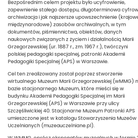
Bezpośrednim celem projektu było ucyfrowienie,
zapewnienie stałego dostępu, długoterminowa cyfro
archiwizacja i jak najszersze upowszechnienie (krajowe
międzynarodowe) zasobów archiwalnych, w tym
dokumentów, piśmiennictwa, obiektów, danych
naukowych związanych z życiem i działalnością Marii
Grzegorzewskiej (ur. 1887 r., zm. 1967 r.), twórczyni
polskiej pedagogiki specjalnej, patronki Akademii
Pedagogiki Specjalnej (APS) w Warszawie.
Cel ten zrealizowany został poprzez stworzenie
wirtualnego Muzeum Marii Grzegorzewskiej (wMMG) 
bazie stacjonarnego Muzeum, które mieści się w
budynku Akademii Pedagogiki Specjalnej im Marii
Grzegorzewskiej (APS) w Warszawie przy ulicy
Szczęśliwickiej 40. Stacjonarne Muzeum Patronki APS
umieszczone jest w katalogu Stowarzyszenia Muzeów
Uczelnianych (muzeauczelniane.pl).
W WMMG, oprócz eksponatów muzealnych w formie 