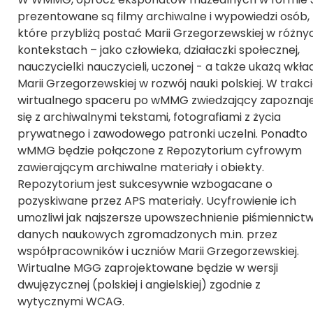
prezentowane są filmy archiwalne i wypowiedzi osób,
które przybliżą postać Marii Grzegorzewskiej w różny
kontekstach – jako człowieka, działaczki społecznej,
nauczycielki nauczycieli, uczonej - a także ukażą wkła
Marii Grzegorzewskiej w rozwój nauki polskiej. W trakc
wirtualnego spaceru po wMMG zwiedzający zapoznaj
się z archiwalnymi tekstami, fotografiami z życia
prywatnego i zawodowego patronki uczelni. Ponadto
wMMG będzie połączone z Repozytorium cyfrowym
zawierającym archiwalne materiały i obiekty.
Repozytorium jest sukcesywnie wzbogacane o
pozyskiwane przez APS materiały. Ucyfrowienie ich
umożliwi jak najszersze upowszechnienie piśmiennictw
danych naukowych zgromadzonych m.in. przez
współpracowników i uczniów Marii Grzegorzewskiej.
Wirtualne MGG zaprojektowane będzie w wersji
dwujęzycznej (polskiej i angielskiej) zgodnie z
wytycznymi WCAG.