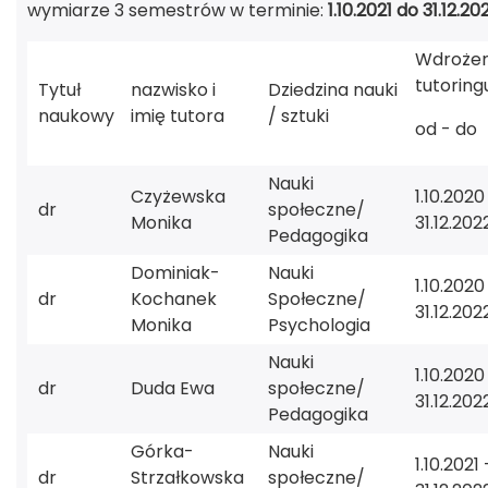
wymiarze 3 semestrów w terminie:
1.10.2021 do 31.12.20
Wdrożen
tutoring
Tytuł
nazwisko i
Dziedzina nauki
naukowy
imię tutora
/ sztuki
od - do
Nauki
Czyżewska
1.10.2020
dr
społeczne/
Monika
31.12.202
Pedagogika
Dominiak-
Nauki
1.10.2020
dr
Kochanek
Społeczne/
31.12.202
Monika
Psychologia
Nauki
1.10.2020
dr
Duda Ewa
społeczne/
31.12.202
Pedagogika
Górka-
Nauki
1.10.2021 
dr
Strzałkowska
społeczne/