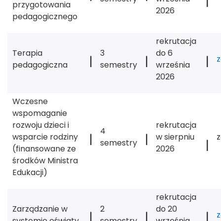
|
przygotowania
2026
pedagogicznego
rekrutacja
Terapia
3
do 6
|
|
|
pedagogiczna
semestry
września
2026
Wczesne
wspomaganie
rozwoju dzieci i
rekrutacja
4
|
|
wsparcie rodziny
w sierpniu
|
semestry
(finansowane ze
2026
środków Ministra
Edukacji)
rekrutacja
Zarządzanie w
2
do 20
|
|
|
systemie oświaty
semestry
września