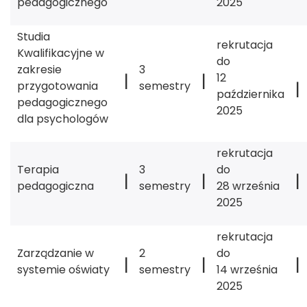
pedagogicznego
2025
Studia
rekrutacja
Kwalifikacyjne w
do
zakresie
3
|
|
12
|
przygotowania
semestry
października
pedagogicznego
2025
dla psychologów
rekrutacja
Terapia
3
do
|
|
|
pedagogiczna
semestry
28 września
2025
rekrutacja
Zarządzanie w
2
do
|
|
|
systemie oświaty
semestry
14 września
2025