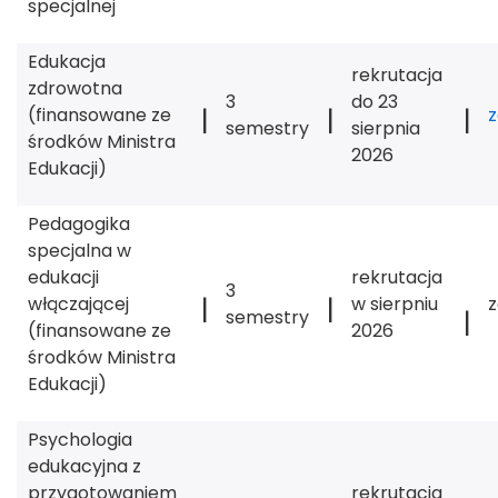
specjalnej
Edukacja
rekrutacja
zdrowotna
3
do 23
|
|
|
(finansowane ze
semestry
sierpnia
środków Ministra
2026
Edukacji)
Pedagogika
specjalna w
edukacji
rekrutacja
3
|
|
włączającej
w sierpniu
|
semestry
(finansowane ze
2026
środków Ministra
Edukacji)
Psychologia
edukacyjna z
przygotowaniem
rekrutacja