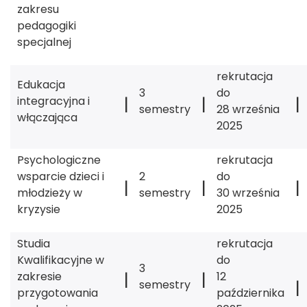
zakresu
pedagogiki
specjalnej
rekrutacja
Edukacja
3
do
|
|
|
integracyjna i
semestry
28 września
włączająca
2025
Psychologiczne
rekrutacja
wsparcie dzieci i
2
do
|
|
|
młodzieży w
semestry
30 września
kryzysie
2025
Studia
rekrutacja
Kwalifikacyjne w
do
3
|
|
zakresie
12
|
semestry
przygotowania
października