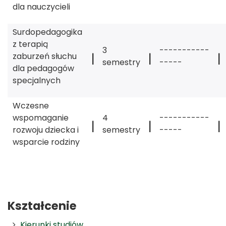
dla nauczycieli
Surdopedagogika
z terapią
3
-----------
|
|
|
zaburzeń słuchu
semestry
-----
dla pedagogów
specjalnych
Wczesne
wspomaganie
4
-----------
|
|
|
rozwoju dziecka i
semestry
-----
wsparcie rodziny
Kształcenie
Kierunki studiów