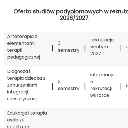
Oferta studiów podyplomowych w rekruta
2026/2027:
Arteterapia z
rekrutacja
elementami
3
|
|
|
w lutym
terapii
semestry
2027
pedagogicznej
Diagnoza i
informacja
terapia dziecka z
3
o
|
|
|
zaburzeniami
semestry
rekrutacji
integracji
wkrótce
sensorycznej
Edukacja i terapia
osób ze
spektrum