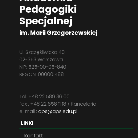
Pedagogiki
Specjalnej
im. Marii Grzegorzewskiej
Ul. Szczęśliwicka 40,
02-353 Warszawa
NIP: 525-00-05-840
REGON: 000001488
Tel. +48 22 589 36 00
fax . +48 22 658 11 18 / Kancelaria
e-mail :
aps@aps.edu.pl
LINKI
Kontakt