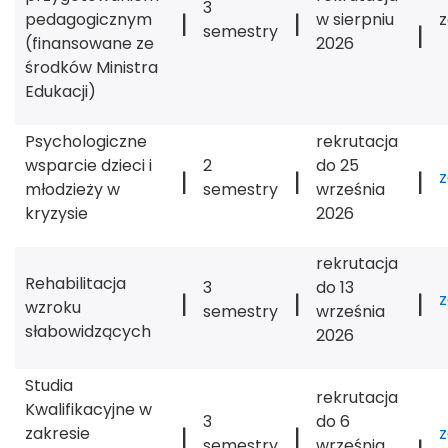
3
|
|
pedagogicznym
w sierpniu
|
semestry
(finansowane ze
2026
środków Ministra
Edukacji)
Psychologiczne
rekrutacja
wsparcie dzieci i
2
do 25
|
|
|
młodzieży w
semestry
września
kryzysie
2026
rekrutacja
Rehabilitacja
3
do 13
|
|
|
wzroku
semestry
września
słabowidzących
2026
Studia
rekrutacja
Kwalifikacyjne w
3
do 6
|
|
zakresie
semestry
września