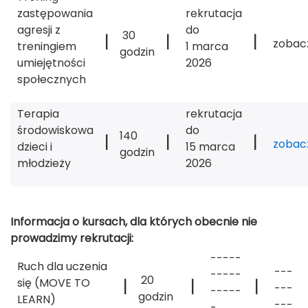
zastępowania
rekrutacja
agresji z
do
30
|
|
|
zobac
treningiem
1 marca
godzin
umiejętności
2026
społecznych
Terapia
rekrutacja
środowiskowa
do
140
|
|
|
zobac
dzieci i
15 marca
godzin
młodzieży
2026
Informacja
o kursach, dla których obecnie nie
prowadzimy rekrutacji:
-----
Ruch dla uczenia
---
-----
20
|
|
|
się (MOVE TO
---
-----
godzin
LEARN)
---
-