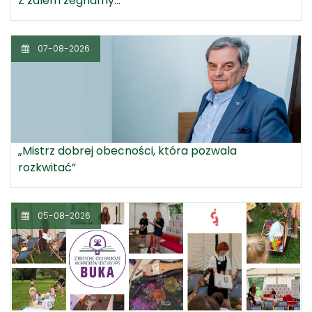
Z żalem żegnamy...
07-08-2026
„Mistrz dobrej obecności, która pozwala
rozkwitać”
05-08-2026