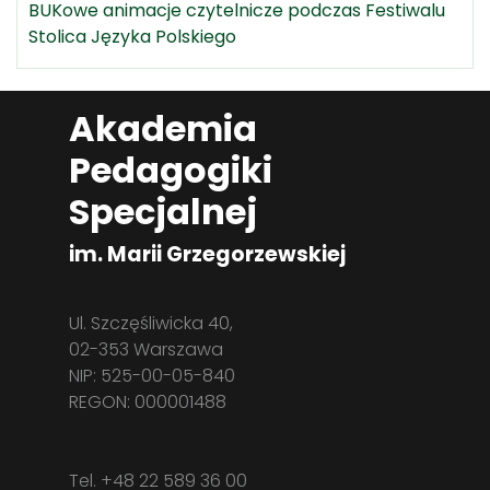
BUKowe animacje czytelnicze podczas Festiwalu
Stolica Języka Polskiego
Akademia
Pedagogiki
Specjalnej
im. Marii Grzegorzewskiej
Ul. Szczęśliwicka 40,
02-353 Warszawa
NIP: 525-00-05-840
REGON: 000001488
Tel. +48 22 589 36 00