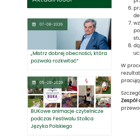
pr
pr
de
wz
07-08-2026
po
st
dą
uc
„Mistrz dobrej obecności, która
pozwala rozkwitać”
W proce
rezulta
pracują
05-08-2026
Szczegó
Zespół 
przewo
BUKowe animacje czytelnicze
podczas Festiwalu Stolica
Języka Polskiego