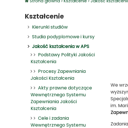
Strona główna
Kształcenie
Jakość kształceni
Kształcenie
Kierunki studiów
Studia podyplomowe i kursy
Jakość kształcenia w APS
Podstawy Polityki Jakości
Kształcenia
Procesy Zapewniania
Jakości Kształcenia
We wrześ
Akty prawne dotyczące
wyższym
Wewnętrznego Systemu
Specjal
Zapewniania Jakości
im. Mari
Kształcenia
Zapewni
Cele i zadania
Zadania
Wewnętrznego Systemu