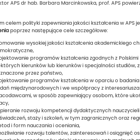
ktor APS dr hab. Barbara Marcinkowska, prof. APS powier
 celem polityki zapewniania jakości kształcenia w APS j
enia
poprzez następujące cele szczegółowe:
omowanie wysokiej jakości kształcenia akademickiego ch
mokratyczne,
ojektowanie programów kształcenia zgodnych z Polskimi 
ektórych kierunków lub kierunków i specjalności studiów,
znaczone przez państwo,
ojektowanie programów kształcenia w oparciu o badani
dań międzynarodowych i we współpracy z interesariusza
acodawcami, w sposób zapewniający osobom, które uko
acy,
pieranie rozwoju kompetencji dydaktycznych nauczyciel
świadczeń, staży i szkoleń, w tym zagranicznych oraz re
tod i form nauczania i oceniania,
ożliwianie rozwoju talentów, zainteresowań i osiągnięć o