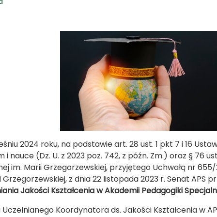
a
niu 2024 roku, na podstawie art. 28 ust. 1 pkt 7 i 16 Ustaw
 i nauce (Dz. U. z 2023 poz. 742, z późn. Zm.) oraz § 76 us
nej im. Marii Grzegorzewskiej, przyjętego Uchwałą nr 655
i Grzegorzewskiej, z dnia 22 listopada 2023 r. Senat APS pr
ania Jakości Kształcenia w Akademii Pedagogiki Specjalne
 Uczelnianego Koordynatora ds. Jakości Kształcenia w AP