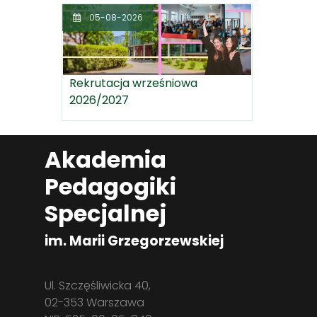
05-08-2026
Rekrutacja wrześniowa
2026/2027
Akademia
Pedagogiki
Specjalnej
im. Marii Grzegorzewskiej
Ul. Szczęśliwicka 40,
02-353 Warszawa