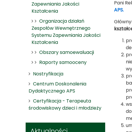
Pani Re
Zapewniania Jakości
APS.
Kształcenia
Organizacja działań
Głównym
Zespołów Wewnętrznego
kształc
Systemu Zapewniania Jakości
pr
Kształcenia
de
Obszary samoewaluacji
pr
ni
Raporty samooceny
wy
Nostryfikacja
pr
ba
Centrum Doskonalenia
pr
Dydaktycznego APS
pr
Certyfikacja - Terapeuta
ws
środowiskowy dzieci i młodzieży
do
me
um
Aktualności