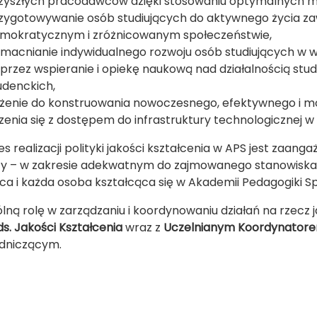
zyszłych pracodawców dzięki stosowaniu optymalnych me
zygotowywanie osób studiujących do aktywnego życia z
mokratycznym i zróżnicowanym społeczeństwie,
macnianie indywidualnego rozwoju osób studiujących w 
przez wspieranie i opiekę naukową nad działalnością stud
udenckich,
żenie do konstruowania nowoczesnego, efektywnego i m
zenia się z dostępem do infrastruktury technologicznej
s realizacji polityki jakości kształcenia w APS jest zaang
ty – w zakresie adekwatnym do zajmowanego stanowiska, pe
ca i każda osoba kształcąca się w Akademii Pedagogiki Spe
lną rolę w zarządzaniu i koordynowaniu działań na rzecz j
ds. Jakości Kształcenia
wraz z
Uczelnianym Koordynatorem
dniczącym.