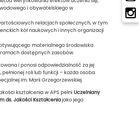
tod weryfikowania efektów uczenia się,
awodowego i obywatelskiego w
wartościowych relacjach społecznych, w tym
enckich kół naukowych i innych organizacji
otywującego materialnego środowiska
 w ramach dostępnych zasobów.
ażowana i ponosi odpowiedzialność za jej
łnionej roli lub funkcji – każda osoba
cjalnej im. Marii Grzegorzewskiej.
akości kształcenia w APS pełni
Uczelniany
 ds. Jakości Kształcenia
jako jego