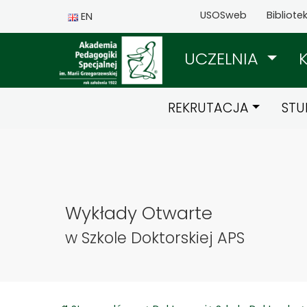
USOSweb
Bibliote
EN
UCZELNIA
REKRUTACJA
STU
Wykłady Otwarte
w Szkole Doktorskiej APS