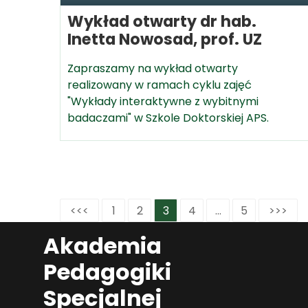
Wykład otwarty dr hab.
Inetta Nowosad, prof. UZ
Zapraszamy na wykład otwarty
realizowany w ramach cyklu zajęć
"Wykłady interaktywne z wybitnymi
badaczami" w Szkole Doktorskiej APS.
<<<
1
2
3
4
...
5
>>>
Akademia
Pedagogiki
Specjalnej