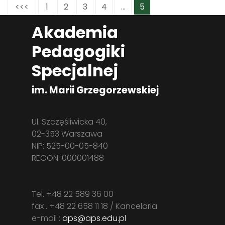
<<<
1
2
3
4
...
5
Akademia
Pedagogiki
Specjalnej
im. Marii Grzegorzewskiej
Ul. Szczęśliwicka 40,
02-353 Warszawa
NIP: 525-00-05-840
REGON: 000001488
Tel. +48 22 589 36 00
fax . +48 22 658 11 18 / Kancelaria
e-mail :
aps@aps.edu.pl