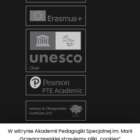
W witrynie Akademii Pedagogiki Specjalnej im. Marii
© Copyright 2026
AKADEMIA
Grzegorzewskiej stosujemy pliki „cookies”