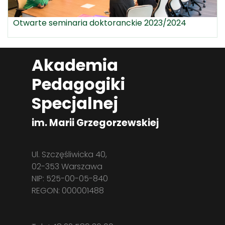
Otwarte seminaria doktoranckie 2023/2024
Akademia
Pedagogiki
Specjalnej
im. Marii Grzegorzewskiej
Ul. Szczęśliwicka 40,
02-353 Warszawa
NIP: 525-00-05-840
REGON: 000001488