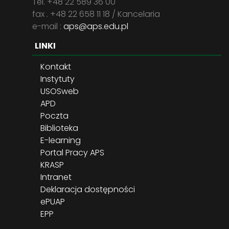
Tel. +48 22 589 36 00
fax . +48 22 658 11 18 / Kancelaria
e-mail :
aps@aps.edu.pl
LINKI
Kontakt
Instytuty
USOSweb
APD
Poczta
Biblioteka
E-learning
Portal Pracy APS
KRASP
Intranet
Deklaracja dostępności
ePUAP
EPP