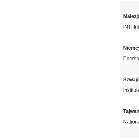
Malezj
INTI In
Niemc
Eberha
Szwajc
Instit
Tajwan
Nationa