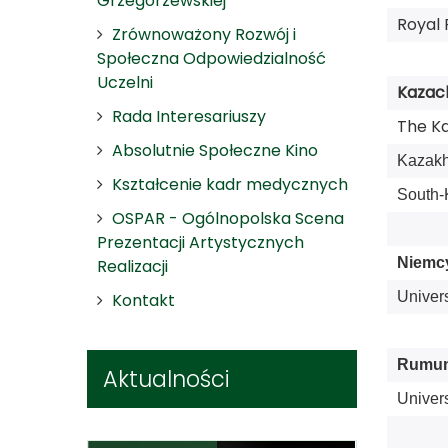
Grzegorzewskiej
Royal 
Zrównoważony Rozwój i
Społeczna Odpowiedzialność
Uczelni
Kazac
Rada Interesariuszy
The Ka
Absolutnie Społeczne Kino
Kazakh
Kształcenie kadr medycznych
South-
OSPAR - Ogólnopolska Scena
Prezentacji Artystycznych
Niemc
Realizacji
Univers
Kontakt
Rumun
Aktualności
Univer