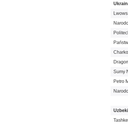
Ukrain
Lwowsk
Narodo
Polite
Państw
Charko
Dragom
Sumy N
Petro 
Narodo
Uzbeki
Tashke