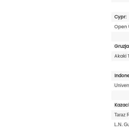
Cypr:
Open U
Gruzja
Akaki 
Indone
Univer
Kazac
Taraz 
L.N. G