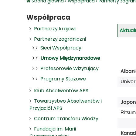
Strona główna
Współpraca
Partnerzy zagran
Współpraca
Partnerzy krajowi
Aktual
Partnerzy zagraniczni
Sieci Współpracy
Umowy Międzynarodowe
Profesorowie Wizytujący
Albani
Programy Stażowe
Univer
Klub Absolwentów APS
Towarzystwo Absolwentów i
Japoni
Przyjaciół APS
Ritsum
Centrum Transferu Wiedzy
Fundacja im. Marii
Kanad