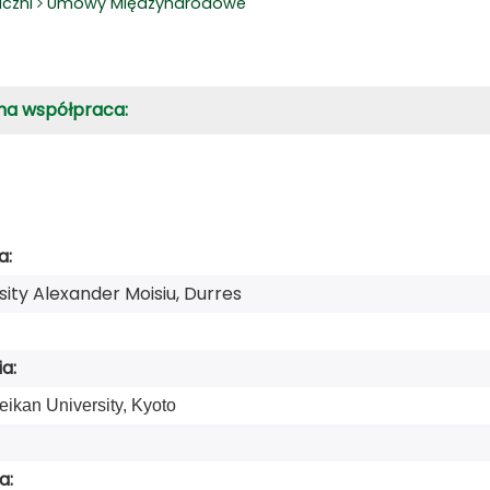
iczni
Umowy Międzynarodowe
na współpraca:
a:
sity Alexander Moisiu, Durres
a:
eikan University, Kyoto
a: