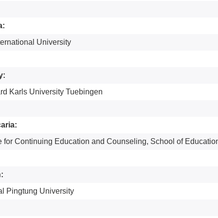
a:
ternational University
y:
rd Karls University Tuebingen
aria:
ute for Continuing Education and Counseling, School of Educat
:
l Pingtung University