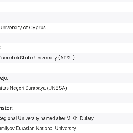
niversity of Cyprus
:
Tsereteli State University (ATSU)
zja:
sitas Negeri Surabaya (UNESA)
hstan:
Regional University named after M.Kh. Dulaty
umilyov Eurasian National University