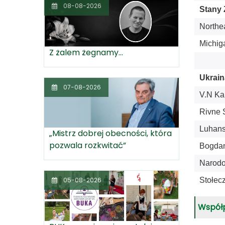
08-08-2026
Stany 
Northea
Michiga
Z żalem żegnamy...
Ukrain
07-08-2026
V.N Kar
Rivne S
Luhans
„Mistrz dobrej obecności, która
pozwala rozkwitać”
Bogdan
Narodo
Stołec
05-08-2026
Współ