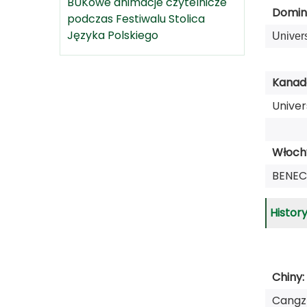
BUKowe animacje czytelnicze
Domin
podczas Festiwalu Stolica
Języka Polskiego
Univer
Kanad
Univer
Włoch
BENEC
Histor
Chiny:
Cangz