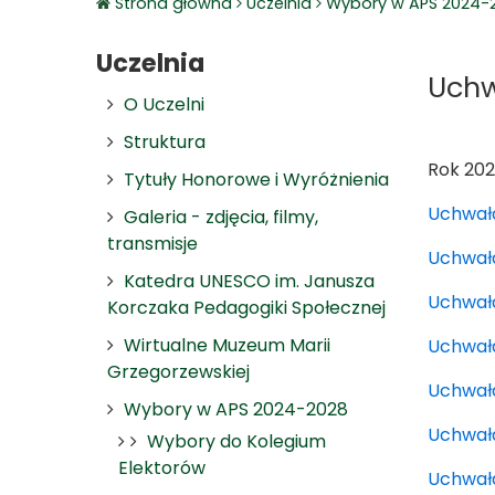
Strona główna
Uczelnia
Wybory w APS 2024-
Uczelnia
Uchw
O Uczelni
Struktura
Rok 20
Tytuły Honorowe i Wyróżnienia
Uchwała
Galeria - zdjęcia, filmy,
transmisje
Uchwał
Katedra UNESCO im. Janusza
Uchwał
Korczaka Pedagogiki Społecznej
Wirtualne Muzeum Marii
Uchwał
Grzegorzewskiej
Uchwał
Wybory w APS 2024-2028
Uchwał
Wybory do Kolegium
Elektorów
Uchwał