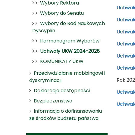
Wybory Rektora
Uchwał
Wybory do Senatu
Uchwał
Wybory do Rad Naukowych
Dyscyplin
Uchwała
Harmonogram Wyborów
Uchwała
Uchwały UKW 2024-2028
Uchwała
KOMUNIKATY UKW
Uchwała
Przeciwdziałanie mobbingowi i
Rok 20
dyskryminacji
Deklaracja dostępności
Uchwała
Bezpieczeństwo
Uchwała
Informacja o dofinansowaniu
ze środków budżetu państwa