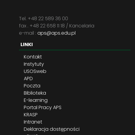
Tel. +48 22 589 36 00
fax . +48 22 658 11 18 / Kancelaria
e-mail :
aps@aps.edu.pl
LINKI
Kontakt
Instytuty
USOSweb
APD
Poczta
Biblioteka
E-learning
Portal Pracy APS
KRASP
Intranet
Deklaracja dostępności