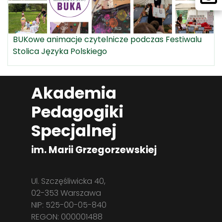
BUKowe animacje czytelnicze podczas Festiwalu
Stolica Języka Polskiego
Akademia
Pedagogiki
Specjalnej
im. Marii Grzegorzewskiej
Ul. Szczęśliwicka 40,
02-353 Warszawa
NIP: 525-00-05-840
REGON: 000001488