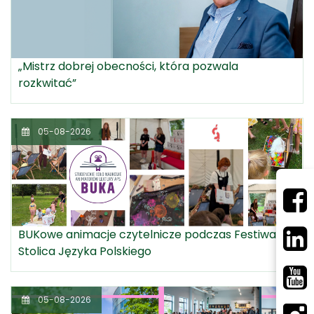
„Mistrz dobrej obecności, która pozwala
rozkwitać”
05-08-2026
BUKowe animacje czytelnicze podczas Festiwalu
Stolica Języka Polskiego
05-08-2026