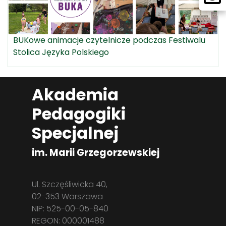
BUKowe animacje czytelnicze podczas Festiwalu
Stolica Języka Polskiego
Akademia
Pedagogiki
Specjalnej
im. Marii Grzegorzewskiej
Ul. Szczęśliwicka 40,
02-353 Warszawa
NIP: 525-00-05-840
REGON: 000001488