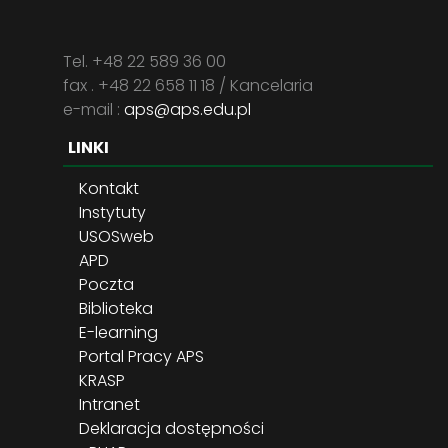
Tel. +48 22 589 36 00
fax . +48 22 658 11 18 / Kancelaria
e-mail :
aps@aps.edu.pl
LINKI
Kontakt
Instytuty
USOSweb
APD
Poczta
Biblioteka
E-learning
Portal Pracy APS
KRASP
Intranet
Deklaracja dostępności