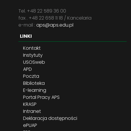
Tel. +48 22 589 36 00
fax . +48 22 658 11 18 / Kancelaria
e-mail :
aps@aps.edu.pl
LINKI
Kontakt
Instytuty
USOSweb
APD
Poczta
Biblioteka
E-learning
Portal Pracy APS
KRASP
Intranet
Deklaracja dostępności
ePUAP