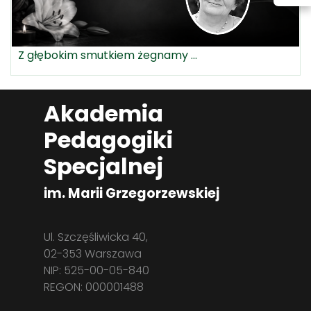
Z głębokim smutkiem żegnamy ...
Akademia
Pedagogiki
Specjalnej
im. Marii Grzegorzewskiej
Ul. Szczęśliwicka 40,
02-353 Warszawa
NIP: 525-00-05-840
REGON: 000001488