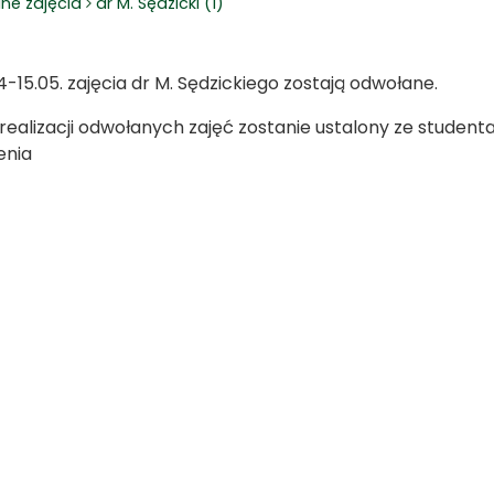
ne zajęcia
dr M. Sędzicki (1)
4-15.05. zajęcia dr M. Sędzickiego zostają odwołane.
realizacji odwołanych zajęć zostanie ustalony ze studen
enia