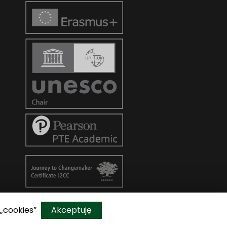
 „cookies”
Akceptuję
Do góry