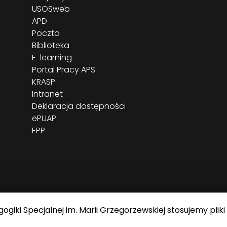
USOSweb
APD
Poczta
Biblioteka
E-learning
Portal Pracy APS
KRASP
Intranet
Deklaracja dostępności
ePUAP
EPP
giki Specjalnej im. Marii Grzegorzewskiej stosujemy pliki
J im. Marii Grzegorzewskiej