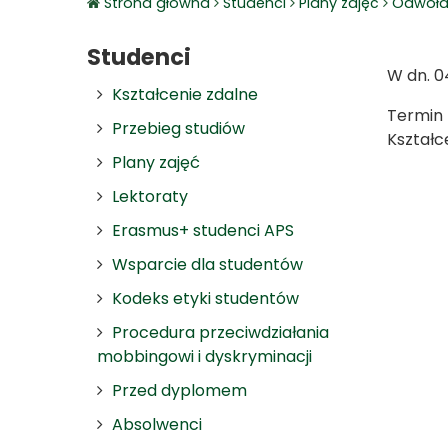
Strona główna
Studenci
Plany zajęć
Odwoła
Studenci
W dn. 0
Kształcenie zdalne
Termin 
Przebieg studiów
Kształc
Plany zajęć
Lektoraty
Erasmus+ studenci APS
Wsparcie dla studentów
Kodeks etyki studentów
Procedura przeciwdziałania
mobbingowi i dyskryminacji
Przed dyplomem
Absolwenci