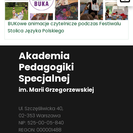
BUKowe animacje czytelnicze podczas Festiwalu
Stolica Języka Polskiego
Akademia
Pedagogiki
Specjalnej
im. Marii Grzegorzewskiej
Ul. Szczęśliwicka 40,
02-353 Warszawa
NIP: 525-00-05-840
REGON: 000001488