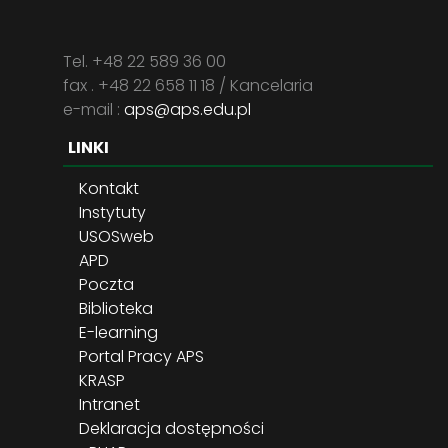
Tel. +48 22 589 36 00
fax . +48 22 658 11 18 / Kancelaria
e-mail :
aps@aps.edu.pl
LINKI
Kontakt
Instytuty
USOSweb
APD
Poczta
Biblioteka
E-learning
Portal Pracy APS
KRASP
Intranet
Deklaracja dostępności