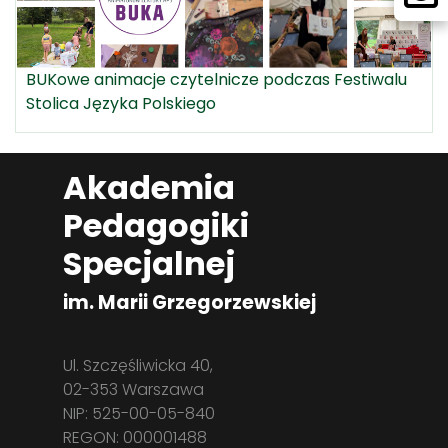
BUKowe animacje czytelnicze podczas Festiwalu
Stolica Języka Polskiego
Akademia
Pedagogiki
Specjalnej
im. Marii Grzegorzewskiej
Ul. Szczęśliwicka 40,
02-353 Warszawa
NIP: 525-00-05-840
REGON: 000001488