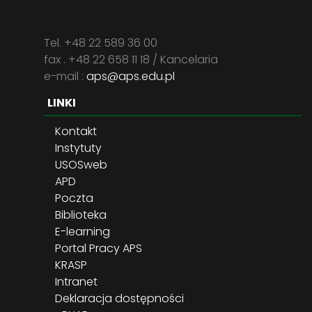
Tel. +48 22 589 36 00
fax . +48 22 658 11 18 / Kancelaria
e-mail :
aps@aps.edu.pl
LINKI
Kontakt
Instytuty
USOSweb
APD
Poczta
Biblioteka
E-learning
Portal Pracy APS
KRASP
Intranet
Deklaracja dostępności