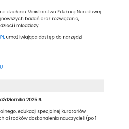
e działania Ministerstwa Edukacji Narodowej
ajnowszych badań oraz rozwiązania,
zieci i młodzieży.
PL
umożliwiająca dostęp do narzędzi
U
dziernika 2025 R.
lnego, edukacji specjalnej kuratoriów
 ośrodków doskonalenia nauczycieli (po 1