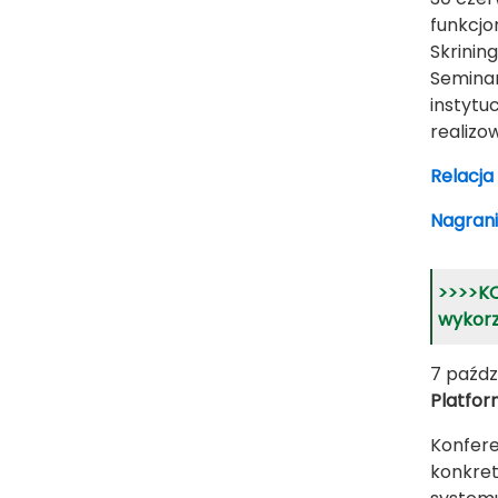
funkcjo
Skrinin
Seminar
instytu
realizo
Relacja
Nagrani
>>>>KO
wykorz
7 paźdz
Platfo
Konfere
konkret