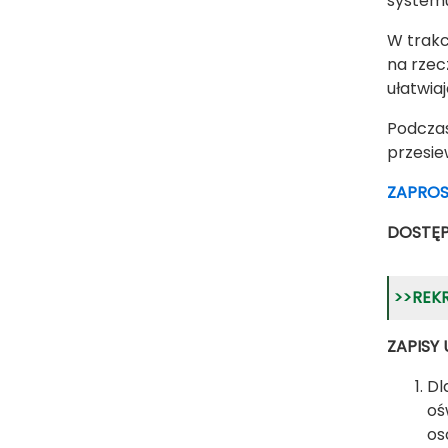
systemu
W trakc
na rzec
ułatwia
Podcza
przesie
ZAPROS
DOSTĘP
>>REK
ZAPISY
Dl
oś
os