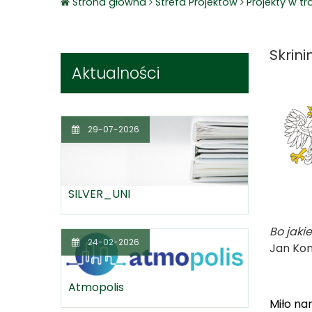
Strona główna
Strefa Projektów
Projekty w tra
Skrin
Aktualności
29-07-2026
SILVER_UNI
Bo jaki
24-02-2026
Jan Ko
Atmopolis
Miło na