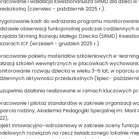
racowanie i walidacja Kwestionariusza SRMD dla dzieci w
zedszkolną (czerwiec - październik 2025 r.).
zygotowanie kadr do wdrażania programu monitorowania 
dstawie obserwacji funkcjonalnej podczas codziennych 
rzędzia Skrining Rozwoju Małego Dziecka (SRMD) Kwestio
szarach ICF (wrzesień - grudzień 2025 r.).
racowanie pakietu materiałów szkoleniowych e-learnin
alizacji szkoleń wewnętrznych w placówkach wychowania
nitorowanie rozwoju dziecka w wieku 3–6 lat, w oparciu
dziennych aktywności przedszkolnych (lipiec- październik
 uzupełnia działania realizowane w ramach kluczowych pr
racowanie i pilotaż standardów w zakresie organizacji 
parcia rodziny, Akademia Pedagogiki Specjalnej im. Marii
22),
ojekt innowacyjno-wdrożeniowy w zakresie oceny funkcjo
delowych rozwiązań na rzecz świadczonego lokalnie międ