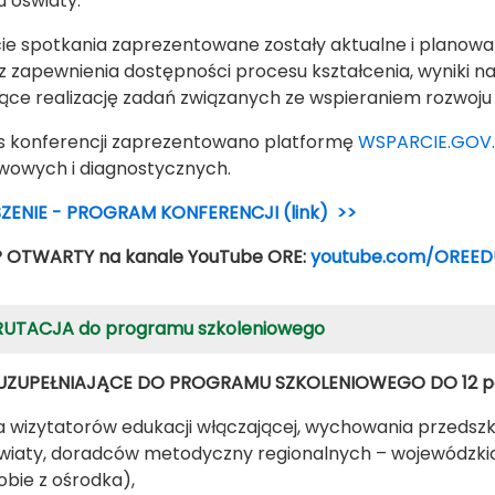
 oświaty.
ie spotkania zaprezentowane zostały aktualne i planowan
z zapewnienia dostępności procesu kształcenia, wyniki n
jące realizację zadań związanych ze wspieraniem rozwoju d
s konferencji zaprezentowano platformę
WSPARCIE.GOV.
wowych i diagnostycznych.
ZENIE - PROGRAM KONFERENCJI (link) >>
 OTWARTY na kanale YouTube ORE:
youtube.com/OREED
RUTACJA do programu szkoleniowego
 UZUPEŁNIAJĄCE DO PROGRAMU SZKOLENIOWEGO DO 12 paź
a wizytatorów edukacji włączającej, wychowania przedszko
wiaty, doradców metodyczny regionalnych – wojewódzkich
obie z ośrodka),