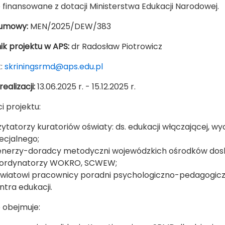
 finansowane z dotacji Ministerstwa Edukacji Narodowej.
umowy:
MEN/2025/DEW/383
ik projektu w APS:
dr Radosław Piotrowicz
t:
skriningsrmd@aps.edu.pl
ealizacji:
13.06.2025 r. - 15.12.2025 r.
i projektu:
zytatorzy kuratoriów oświaty: ds. edukacji włączającej, 
ecjalnego;
enerzy-doradcy metodyczni wojewódzkich ośrodków dosko
ordynatorzy WOKRO, SCWEW;
wiatowi pracownicy poradni psychologiczno-pedagogicz
ntra edukacji.
 obejmuje: