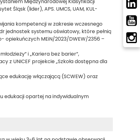
ystaniem Międzynarodowej Klasyfikacji
ytet Śląsk (lider), APS. UMCS, UAM, KUL-
zwijania kompetencji w zakresie wczesnego
r jednostek systemu oświatowy, które pełnią
jno- opiekuńczych MEiN/2023/DWEW/2356 –
młodzieży” i „Kariera bez barier”,
acy z UNICEF projekcie „Szkoła dostępna dla
jące edukację włączającą (SCWEW) oraz
ju edukacji opartej na indywidualnym
a w wieku 3-6 lat na podstawie obserwacji