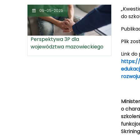
„Kwesti
09-05-2025
do szko
Publika
Perspektywa 3P dla
Plik zo
województwa mazowieckiego
Link do 
https:/
edukacj
rozwoj
Ministe
o char
szkolen
funkcjo
Skrinin