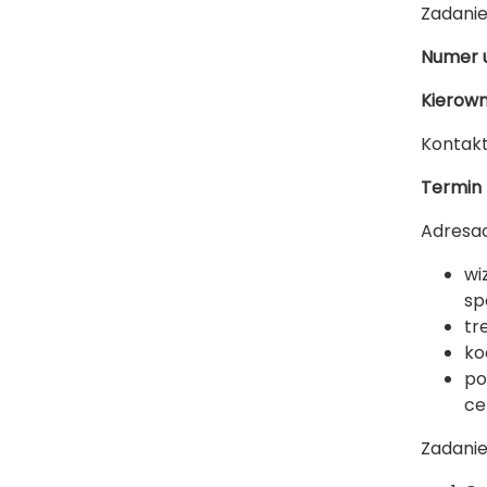
Zadanie
Numer 
Kierown
Kontak
Termin r
Adresac
wi
sp
tr
ko
po
ce
Zadanie