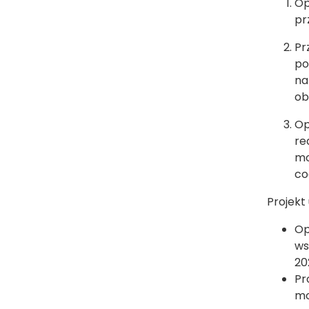
Op
pr
Pr
po
na
ob
Op
re
mo
co
Projekt
Op
ws
20
Pr
mo