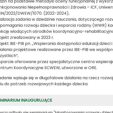
dzin na podstawie metodyki oceny funkcjonalnej z wykorz
nkcjonowania Niepełnosprawności i Zdrowia – ICF, Uniwers
iN/2022/DWEW/1070. (2022-2024),
alizacja zadania w dziedzinie nauczania, dotyczącego ro
pomagania rozwoju dziecka i wsparcia rodziny (WWR) kad
nkcję wiodących ośrodków koordynacyjno-rehabilitacy
ojekt zrealizowany w 2023 r.
ojekt IBE-PIB pn. „Wspierania dostępności edukacji dzieci i 
iałania projektowe realizowane przez IBE-PIB we współpr
zystkich”,
parcie oferowane przez specjalistyczne centra wspiera
ntrum Koordynacyjne SCWEW, utworzone w ORE.
danie wpisuje się w długofalowe działania na rzecz rozwo
iu do potrzeb rozwojowych każdego dziecka.
EMINARIUM INAUGURUJĄCE
wca odbyło się seminarium "Monitorowania rozwoju dzieck