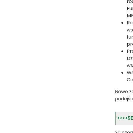
ro
Fu
ME
Re
ws
fu
pr
Pr
Dz
ws
Ws
Ce
Nowe za
podejśc
>>>>S
30 czer