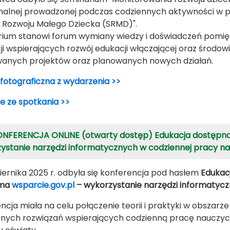
nalnej prowadzonej podczas codziennych aktywności w pr
g Rozwoju Małego Dziecka (SRMD)".
ium stanowi forum wymiany wiedzy i doświadczeń pomiędz
cji wspierających rozwój edukacji włączającej oraz środ
wanych projektów oraz planowanych nowych działań.
 fotograficzna z wydarzenia >>
e ze spotkania >>
NFERENCJA ONLINE (otwarty dostęp) Edukacja dostępna 
ystanie narzędzi informatycznych w codziennej pracy na
iernika 2025 r. odbyła się konferencja pod hasłem
Edukac
rma
wsparcie.gov.pl
– wykorzystanie narzędzi informatycz
ncja miała na celu połączenie teorii i praktyki w obszarz
nych rozwiązań wspierających codzienną pracę nauczyciel