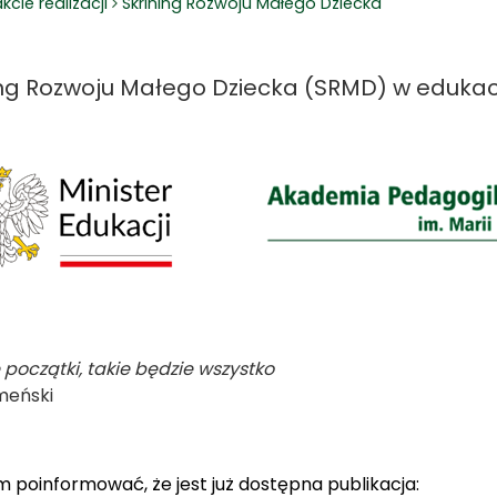
kcie realizacji
Skrining Rozwoju Małego Dziecka
ing Rozwoju Małego Dziecka (SRMD) w edukacj
e początki, takie będzie wszystko
meński
m poinformować, że jest już dostępna publikacja: