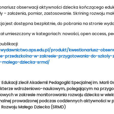
onariusz obserwacji aktywności dziecka kończącego edu
ły – założenia, pomiar, zastosowanie. Skrining rozwoju m
cja jest dostępna bezpłatnie, do pobrania na stronie wy
stał umieszczony w kategoriach: nowości, open access, p
publikacji:
/wydawnictwo.aps.edu.pl/produkt/kwestionariusz-obse
e-przedszkolna-w-zakresie-przygotowania-do-szkoly-z
u-malego-dziecka-srmd/
r Edukacji zlecił Akademii Pedagogiki Specjalnej im. Marii
akterze wdrożeniowo-naukowym, polegającym na przygo
iowych w zakresie monitorowania rozwoju dziecka w wiek
nalnej prowadzonej podczas codziennych aktywności w pr
g Rozwoju Małego Dziecka (SRMD)