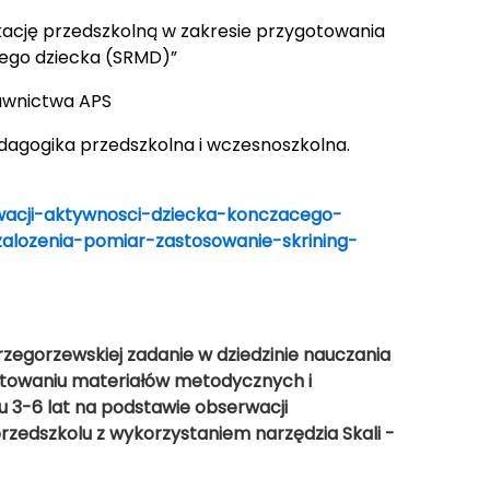
kację przedszkolną w zakresie przygotowania
ałego dziecka (SRMD)”
dawnictwa APS
edagogika przedszkolna i wczesnoszkolna.
rwacji-aktywnosci-dziecka-konczacego-
alozenia-pomiar-zastosowanie-skrining-
 Grzegorzewskiej zadanie w dziedzinie nauczania
towaniu materiałów metodycznych i
u 3-6 lat na podstawie obserwacji
zedszkolu z wykorzystaniem narzędzia Skali -