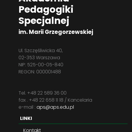
Pedagogiki
Specjalnej
im. Marii Grzegorzewskiej
Ul. Szczęśliwicka 40,
02-353 Warszawa
NIP: 525-00-05-840
REGON: 000001488
Tel. +48 22 589 36 00
fax . +48 22 658 11 18 / Kancelaria
e-mail :
aps@aps.edu.pl
LINKI
Kontakt