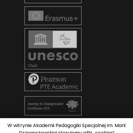
W witrynie Akademii Pedagogiki Specjalnej im. Marii
© Copyright 2026
AKADEMIA
Grzegorzewskiej stosujemy pliki „cookies”