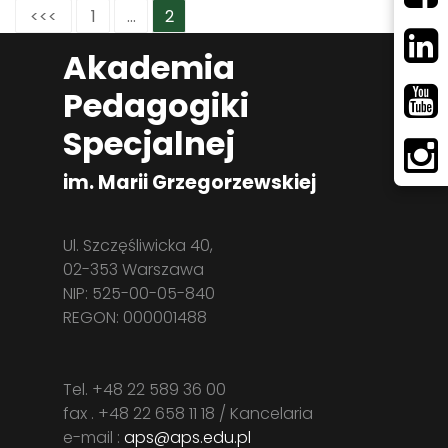
<<<
1
...
2
Akademia
Pedagogiki
Specjalnej
im. Marii Grzegorzewskiej
Ul. Szczęśliwicka 40,
02-353 Warszawa
NIP: 525-00-05-840
REGON: 000001488
Tel. +48 22 589 36 00
fax . +48 22 658 11 18 / Kancelaria
e-mail :
aps@aps.edu.pl