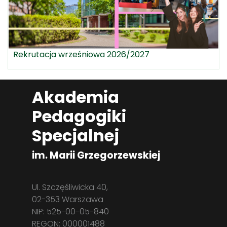
Rekrutacja wrześniowa 2026/2027
Akademia
Pedagogiki
Specjalnej
im. Marii Grzegorzewskiej
Ul. Szczęśliwicka 40,
02-353 Warszawa
NIP: 525-00-05-840
REGON: 000001488