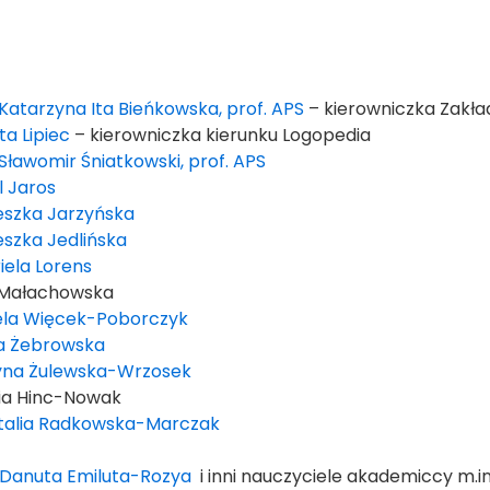
 Katarzyna Ita Bieńkowska, prof. APS
– kierowniczka Zakład
ta Lipiec
– kierowniczka kierunku Logopedia
 Sławomir Śniatkowski, prof. APS
l Jaros
eszka Jarzyńska
eszka Jedlińska
iela Lorens
 Małachowska
ela Więcek-Poborczyk
ta Żebrowska
tyna Żulewska-Wrzosek
ia Hinc-Nowak
talia Radkowska-Marczak
 Danuta Emiluta-Rozya
i inni nauczyciele akademiccy m.