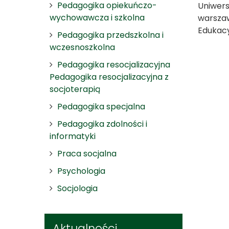
Pedagogika opiekuńczo-
Uniwers
wychowawcza i szkolna
warszaw
Edukacy
Pedagogika przedszkolna i
wczesnoszkolna
Pedagogika resocjalizacyjna
Pedagogika resocjalizacyjna z
socjoterapią
Pedagogika specjalna
Pedagogika zdolności i
informatyki
Praca socjalna
Psychologia
Socjologia
Aktualności