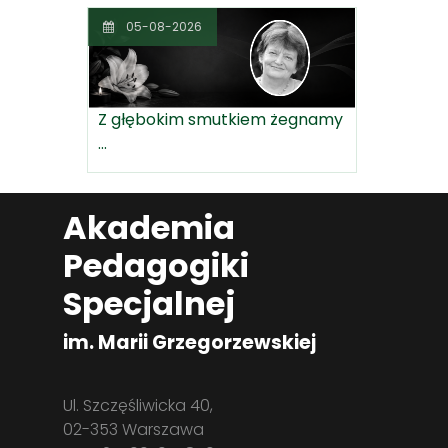
05-08-2026
Z głębokim smutkiem żegnamy
...
Akademia
Pedagogiki
Specjalnej
im. Marii Grzegorzewskiej
Ul. Szczęśliwicka 40,
02-353 Warszawa