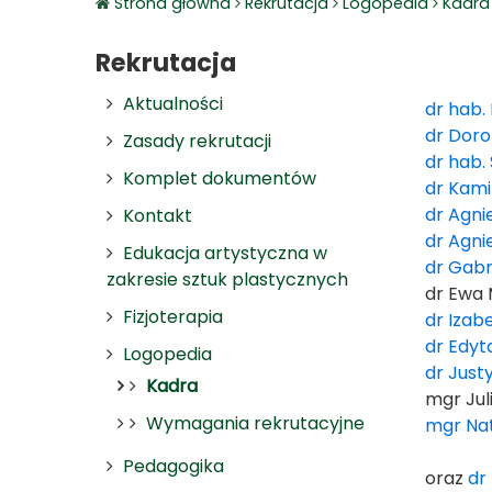
Strona główna
Rekrutacja
Logopedia
Kadra
Rekrutacja
Aktualności
dr hab.
dr Doro
Zasady rekrutacji
dr hab.
Komplet dokumentów
dr Kami
dr Agni
Kontakt
dr Agni
Edukacja artystyczna w
dr Gabr
zakresie sztuk plastycznych
dr Ewa
Fizjoterapia
dr Izab
dr Edy
Logopedia
dr Jus
Kadra
mgr Jul
Wymagania rekrutacyjne
mgr Na
Pedagogika
oraz
dr