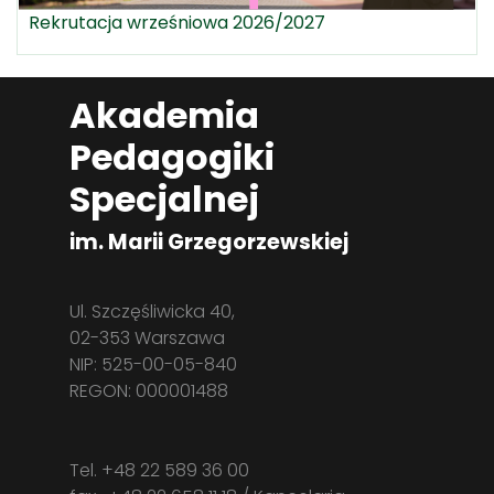
Rekrutacja wrześniowa 2026/2027
Akademia
Pedagogiki
Specjalnej
im. Marii Grzegorzewskiej
Ul. Szczęśliwicka 40,
02-353 Warszawa
NIP: 525-00-05-840
REGON: 000001488
Tel. +48 22 589 36 00