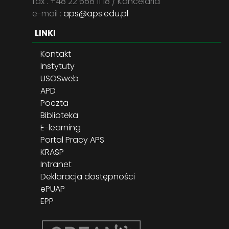
fax . +48 22 658 11 18 / Kancelaria
e-mail :
aps@aps.edu.pl
LINKI
Kontakt
Instytuty
USOSweb
APD
Poczta
Biblioteka
E-learning
Portal Pracy APS
KRASP
Intranet
Deklaracja dostępności
ePUAP
EPP