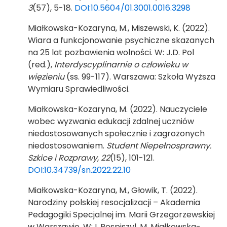
3
(57), 5-18.
DOI:10.5604/01.3001.0016.3298
Miałkowska-Kozaryna, M., Miszewski, K. (2022).
Wiara a funkcjonowanie psychiczne skazanych
na 25 lat pozbawienia wolności. W: J.D. Pol
(red.),
Interdyscyplinarnie o człowieku w
więzieniu
(ss. 99-117). Warszawa: Szkoła Wyższa
Wymiaru Sprawiedliwości.
Miałkowska-Kozaryna, M. (2022). Nauczyciele
wobec wyzwania edukacji zdalnej uczniów
niedostosowanych społecznie i zagrożonych
niedostosowaniem.
Student Niepełnosprawny.
Szkice i Rozprawy, 22
(15), 101-121.
DOI:10.34739/sn.2022.22.10
Miałkowska-Kozaryna, M., Głowik, T. (2022).
Narodziny polskiej resocjalizacji – Akademia
Pedagogiki Specjalnej im. Marii Grzegorzewskiej
w Warszawie. W: I. Pospiszyl, M. Miałkowska-