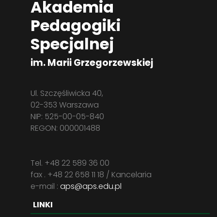
Akademia
Pedagogiki
Specjalnej
im. Marii Grzegorzewskiej
Ul. Szczęśliwicka 40,
02-353 Warszawa
NIP: 525-00-05-840
REGON: 000001488
Tel. +48 22 589 36 00
fax . +48 22 658 11 18 / Kancelaria
e-mail :
aps@aps.edu.pl
LINKI