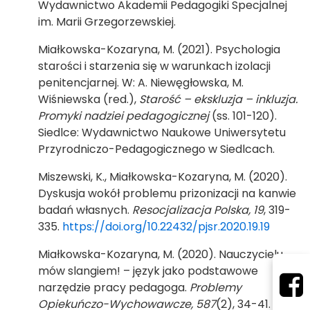
Wydawnictwo Akademii Pedagogiki Specjalnej
im. Marii Grzegorzewskiej.
Miałkowska-Kozaryna, M. (2021). Psychologia
starości i starzenia się w warunkach izolacji
penitencjarnej. W: A. Niewęgłowska, M.
Wiśniewska (red.),
Starość – ekskluzja – inkluzja.
Promyki nadziei pedagogicznej
(ss. 101-120).
Siedlce: Wydawnictwo Naukowe Uniwersytetu
Przyrodniczo-Pedagogicznego w Siedlcach.
Miszewski, K., Miałkowska-Kozaryna, M. (2020).
Dyskusja wokół problemu prizonizacji na kanwie
badań własnych.
Resocjalizacja Polska, 19
, 319-
335.
https://doi.org/10.22432/pjsr.2020.19.19
Miałkowska-Kozaryna, M. (2020). Nauczycielu
mów slangiem! – język jako podstawowe
narzędzie pracy pedagoga.
Problemy
Opiekuńczo-Wychowawcze, 587
(2), 34-41.