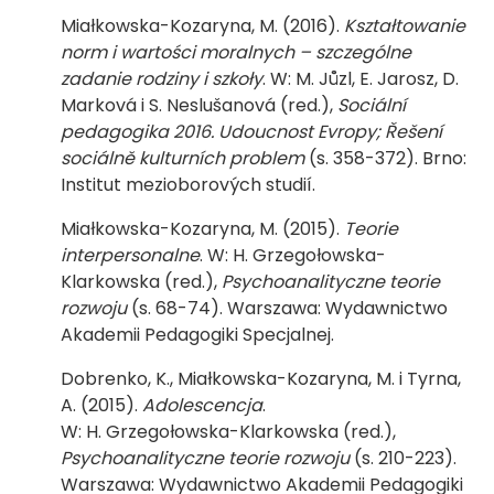
Miałkowska-Kozaryna, M. (2016).
Kształtowanie
norm i wartości moralnych – szczególne
zadanie rodziny i szkoły
. W: M. Jůzl, E. Jarosz, D.
Marková i S. Neslušanová (red.),
Sociální
pedagogika 2016. Udoucnost Evropy; Řešení
sociálně kulturních problem
(s. 358-372). Brno:
Institut mezioborových studií.
Miałkowska-Kozaryna, M. (2015).
Teorie
interpersonalne
. W: H. Grzegołowska-
Klarkowska (red.),
Psychoanalityczne teorie
rozwoju
(s. 68-74). Warszawa: Wydawnictwo
Akademii Pedagogiki Specjalnej.
Dobrenko, K., Miałkowska-Kozaryna, M. i Tyrna,
A. (2015).
Adolescencja
.
W: H. Grzegołowska-Klarkowska (red.),
Psychoanalityczne teorie rozwoju
(s. 210-223).
Warszawa: Wydawnictwo Akademii Pedagogiki