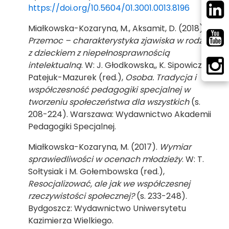
https://doi.org/10.5604/01.3001.0013.8196
Miałkowska-Kozaryna, M., Aksamit, D. (2018).
Przemoc – charakterystyka zjawiska w rodzinie
z dzieckiem z niepełnosprawnością
intelektualną
. W: J. Głodkowska,, K. Sipowicz i I.
Patejuk-Mazurek (red.),
Osoba. Tradycja i
współczesność pedagogiki specjalnej w
tworzeniu społeczeństwa dla wszystkich
(s.
208-224). Warszawa: Wydawnictwo Akademii
Pedagogiki Specjalnej.
Miałkowska-Kozaryna, M. (2017).
Wymiar
sprawiedliwości w ocenach młodzieży
. W: T.
Sołtysiak i M. Gołembowska (red.),
Resocjalizować, ale jak we współczesnej
rzeczywistości społecznej?
(s. 233-248).
Bydgoszcz: Wydawnictwo Uniwersytetu
Kazimierza Wielkiego.