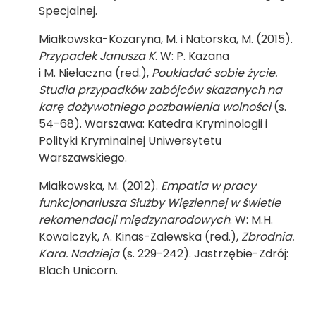
Specjalnej.
Miałkowska-Kozaryna, M. i Natorska, M. (2015).
Przypadek Janusza K
. W: P. Kazana
i M. Niełaczna (red.),
Poukładać sobie życie.
Studia przypadków zabójców skazanych na
karę dożywotniego pozbawienia wolności
(s.
54-68). Warszawa: Katedra Kryminologii i
Polityki Kryminalnej Uniwersytetu
Warszawskiego.
Miałkowska, M. (2012).
Empatia w pracy
funkcjonariusza Służby Więziennej w świetle
rekomendacji międzynarodowych
. W: M.H.
Kowalczyk, A. Kinas-Zalewska (red.),
Zbrodnia.
Kara. Nadzieja
(s. 229-242). Jastrzębie-Zdrój:
Blach Unicorn.