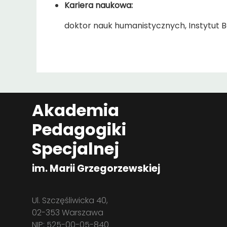
Kariera naukowa:
doktor nauk humanistycznych, Instytut 
Akademia
Pedagogiki
Specjalnej
im. Marii Grzegorzewskiej
Ul. Szczęśliwicka 40,
02-353 Warszawa
NIP: 525-00-05-840