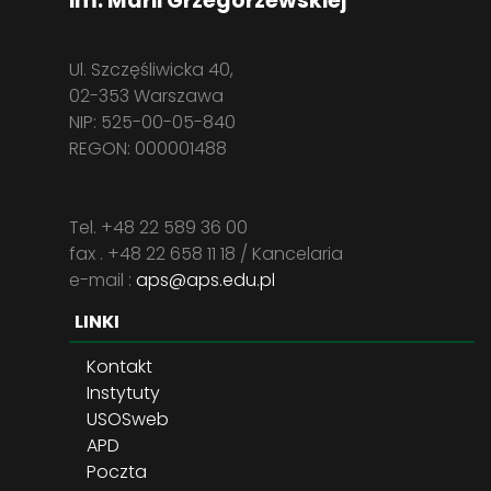
im. Marii Grzegorzewskiej
Ul. Szczęśliwicka 40,
02-353 Warszawa
NIP: 525-00-05-840
REGON: 000001488
Tel. +48 22 589 36 00
fax . +48 22 658 11 18 / Kancelaria
e-mail :
aps@aps.edu.pl
LINKI
Kontakt
Instytuty
USOSweb
APD
Poczta