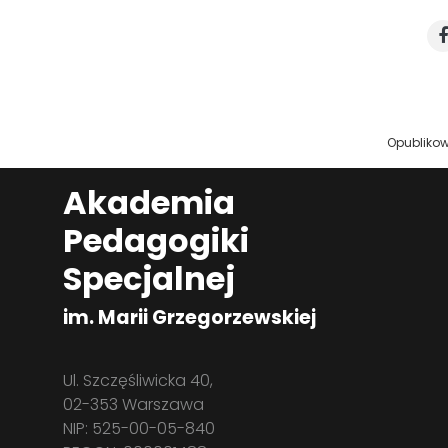
Opublikow
Akademia
Pedagogiki
Specjalnej
im. Marii Grzegorzewskiej
Ul. Szczęśliwicka 40,
02-353 Warszawa
NIP: 525-00-05-840