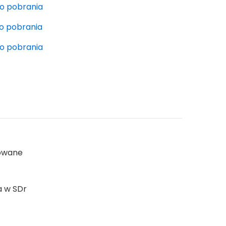
do pobrania
do pobrania
do pobrania
nowane
a w SDr