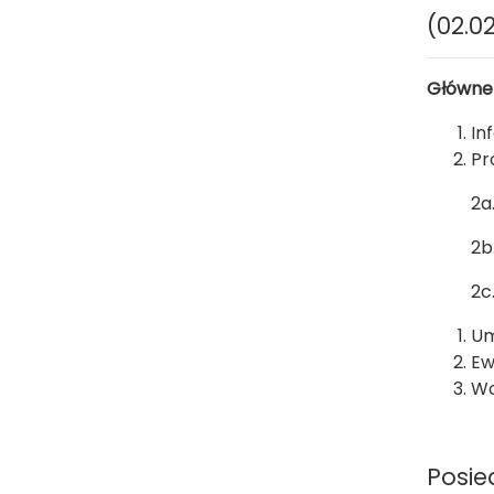
(02.02
Główne
In
Pr
2a
2b
2c
Um
Ew
Wo
Posie