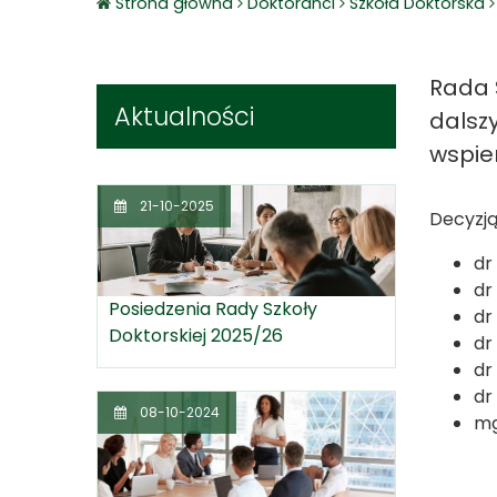
Strona główna
Doktoranci
Szkoła Doktorska
Rada 
Aktualności
dalsz
wspie
21-10-2025
Decyzją
dr
dr
Posiedzenia Rady Szkoły
dr
Doktorskiej 2025/26
dr
dr
dr
08-10-2024
mg