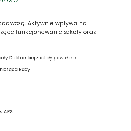
2021/2022
niodawczą. Aktywnie wpływa na
eżące funkcjonowanie szkoły oraz
oły Doktorskiej zostały powołane:
dnicząca Rady
ów APS