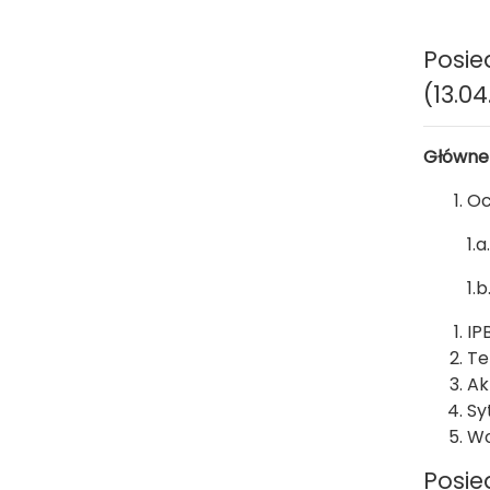
Posie
(13.04
Główne
Oc
1.
1.
IP
Te
Ak
Sy
Wo
Posie