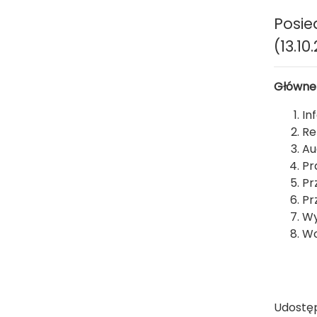
Posie
(13.10
Główne
In
Re
Au
Pr
Pr
Pr
Wy
Wo
Udostęp