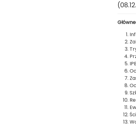
(08.12
Główne
In
Za
Tr
Pr
IP
Oc
Za
Oc
Sz
Re
Ew
Śc
Wo