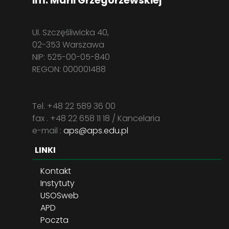
im. Marii Grzegorzewskiej
Ul. Szczęśliwicka 40,
02-353 Warszawa
NIP: 525-00-05-840
REGON: 000001488
Tel. +48 22 589 36 00
fax . +48 22 658 11 18 / Kancelaria
e-mail :
aps@aps.edu.pl
LINKI
Kontakt
Instytuty
USOSweb
APD
Poczta