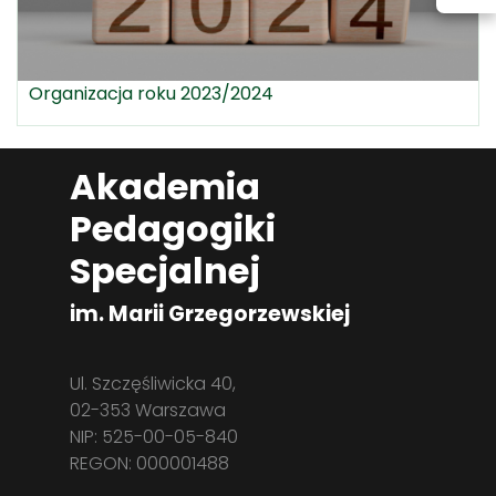
Organizacja roku 2023/2024
Akademia
Pedagogiki
Specjalnej
im. Marii Grzegorzewskiej
Ul. Szczęśliwicka 40,
02-353 Warszawa
NIP: 525-00-05-840
REGON: 000001488