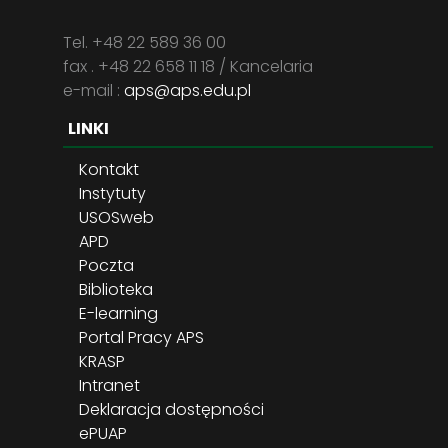
Tel. +48 22 589 36 00
fax . +48 22 658 11 18 / Kancelaria
e-mail :
aps@aps.edu.pl
LINKI
Kontakt
Instytuty
USOSweb
APD
Poczta
Biblioteka
E-learning
Portal Pracy APS
KRASP
Intranet
Deklaracja dostępności
ePUAP