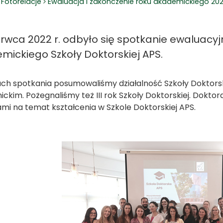
Fotorelacje
Ewaluacja i zakończenie roku akademickiego 202
erwca 2022 r. odbyło się spotkanie ewaluacyj
mickiego Szkoły Doktorskiej APS.
h spotkania posumowaliśmy działalność Szkoły Doktorsk
ckim. Pożegnaliśmy też III rok Szkoły Doktorskiej. Doktoran
ami na temat kształcenia w Szkole Doktorskiej APS.