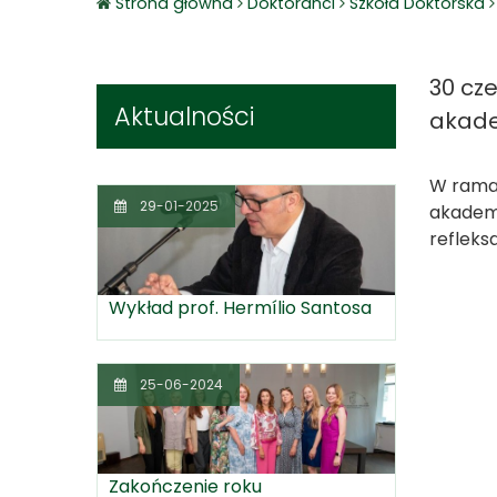
Strona główna
Doktoranci
Szkoła Doktorska
30 cz
Aktualności
akade
W ramac
29-01-2025
akademi
refleks
Wykład prof. Hermílio Santosa
25-06-2024
Zakończenie roku