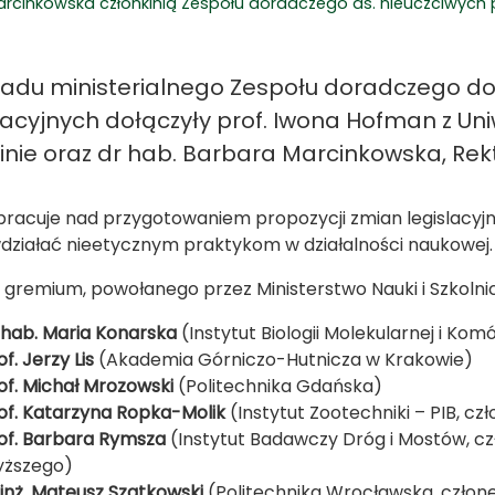
arcinkowska członkinią Zespołu doradczego ds. nieuczciwych 
ładu ministerialnego Zespołu doradczego do
kacyjnych dołączyły prof. Iwona Hofman z Uni
linie oraz dr hab. Barbara Marcinkowska, Rek
pracuje nad przygotowaniem propozycji zmian legislacyj
działać nieetycznym praktykom w działalności naukowej.
 gremium, powołanego przez Ministerstwo Nauki i Szkolnic
 hab. Maria Konarska
(Instytut Biologii Molekularnej i Ko
of. Jerzy Lis
(Akademia Górniczo-Hutnicza w Krakowie)
of. Michał Mrozowski
(Politechnika Gdańska)
of. Katarzyna Ropka-Molik
(Instytut Zootechniki – PIB, czł
of. Barbara Rymsza
(Instytut Badawczy Dróg i Mostów, czł
ższego)
 inż. Mateusz Szatkowski
(Politechnika Wrocławska, czło