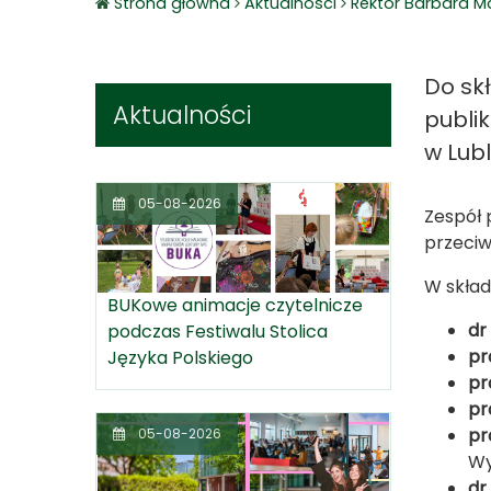
Strona główna
Aktualnosci
Rektor Barbara M
Do sk
Aktualności
publi
w Lub
05-08-2026
Zespół 
przeciw
W skład
BUKowe animacje czytelnicze
dr
podczas Festiwalu Stolica
pr
Języka Polskiego
pr
pr
pr
05-08-2026
Wy
dr