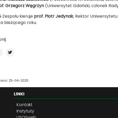
of. Grzegorz Węgrzyn
(Uniwersytet Gdański, członek Rad
 Zespołu kieruje
prof. Piotr Jedynak
, Rektor Uniwersytetu
a bieżącego roku.
nij:
wano: 25-04-2025
LINKI
Kontakt
Instytuty
USOSweb