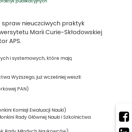
praktyk publikacyjnych
 spraw nieuczciwych praktyk
wersytetu Marii Curie-Skłodowskiej
tor APS.
nych i systemowych, które mają
twa Wyższego, już wcześniej weszli:
mórkowej PAN)
onkini Komisji Ewaluacji Nauki)
onkini Rady Głównej Nauki i Szkolnictwa
nek Rady Młodych Naukowców)