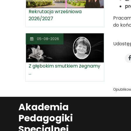
pr
Rekrutacja wrześniowa
Pracami
2026/2027
do końc
05-08-2026
Udostęp
Z głębokim smutkiem żegnamy
...
Opubliko
Akademia
Pedagogiki
Specjalnej